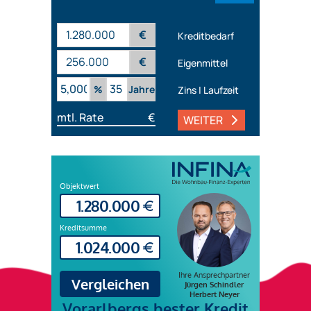
€
Kreditbedarf
€
Eigenmittel
%
Jahre
Zins | Laufzeit
mtl. Rate
€
WEITER