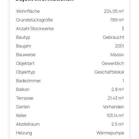
Wohnfläche
224,05 m²
Grundstücksgröße
789 m²
Anzahl Stockwerke
3
Bautyp
Gebraucht
Baujahr
2001
Bauweise
Massiv
Objektart
Gewerblich
Objekttyp
Geschäftslokal
Badezimmer
1
Balkon
2,8 m²
Terrasse
21,43 m²
Garten
Vorhanden
Keller
103,14 m²
Abstellraum
2,5 m²
Heizung
Wärmepumpe