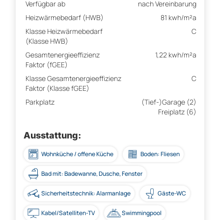
Verfügbar ab
nach Vereinbarung
Heizwärmebedarf (HWB)
81 kwh/m²a
Klasse Heizwärmebedarf
C
(Klasse HWB)
Gesamtenergieeffizienz
1,22 kwh/m²a
Faktor (fGEE)
Klasse Gesamtenergieeffizienz
C
Faktor (Klasse fGEE)
Parkplatz
(Tief-)Garage (2)
Freiplatz (6)
Ausstattung:
Wohnküche / offene Küche
Boden: Fliesen
Bad mit: Badewanne, Dusche, Fenster
Sicherheitstechnik: Alarmanlage
Gäste-WC
Kabel/Satelliten-TV
Swimmingpool