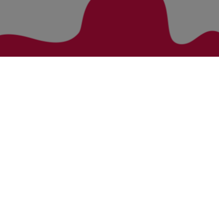
Zurück zur Übersicht
Bezirke
Kategorien
Bludenz
Vorarlberg Alle Wohnung
Feldkirch
Vorarlberg Alle Haus
Dornbirn
Vorarlberg Alle Grundstück