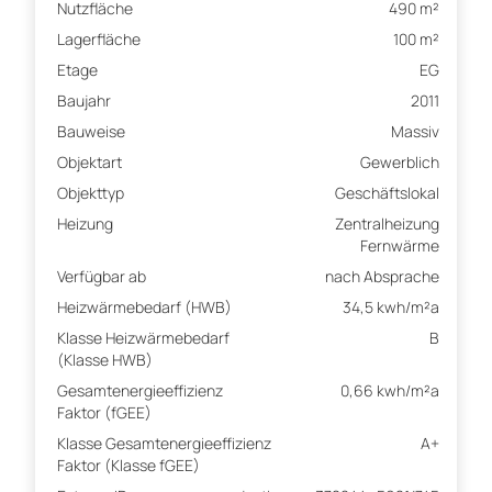
Nutzfläche
490 m²
Lagerfläche
100 m²
Etage
EG
Baujahr
2011
Bauweise
Massiv
Objektart
Gewerblich
Objekttyp
Geschäftslokal
Heizung
Zentralheizung
Fernwärme
Verfügbar ab
nach Absprache
Heizwärmebedarf (HWB)
34,5 kwh/m²a
Klasse Heizwärmebedarf
B
(Klasse HWB)
Gesamtenergieeffizienz
0,66 kwh/m²a
Faktor (fGEE)
Klasse Gesamtenergieeffizienz
A+
Faktor (Klasse fGEE)