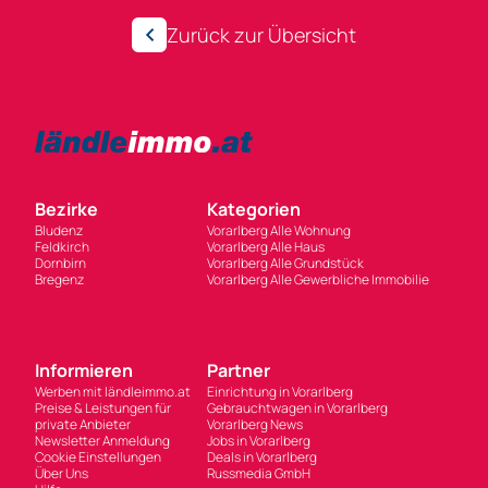
Zurück zur Übersicht
Bezirke
Kategorien
Bludenz
Vorarlberg Alle Wohnung
Feldkirch
Vorarlberg Alle Haus
Dornbirn
Vorarlberg Alle Grundstück
Bregenz
Vorarlberg Alle Gewerbliche Immobilie
Informieren
Partner
Werben mit ländleimmo.at
Einrichtung in Vorarlberg
Preise & Leistungen für
Gebrauchtwagen in Vorarlberg
private Anbieter
Vorarlberg News
Newsletter Anmeldung
Jobs in Vorarlberg
Cookie Einstellungen
Deals in Vorarlberg
Über Uns
Russmedia GmbH