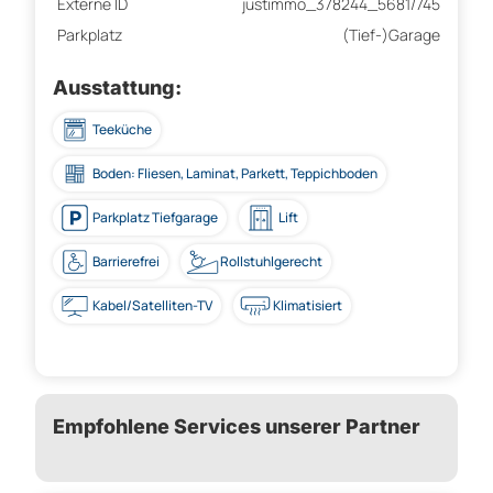
Externe ID
justimmo_378244_5681/745
Parkplatz
(Tief-)Garage
Ausstattung:
Teeküche
Boden: Fliesen, Laminat, Parkett, Teppichboden
Parkplatz Tiefgarage
Lift
Barrierefrei
Rollstuhlgerecht
Kabel/Satelliten-TV
Klimatisiert
Empfohlene Services unserer Partner