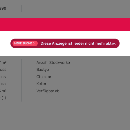
.990
Diese Anzeige ist leider nicht mehr aktiv.
NEUE SUCHE
7 m²
Anzahl Stockwerke
hoss
Bautyp
ssiv
Objektart
okal
Keller
5 m²
Verfügbar ab
 (1)