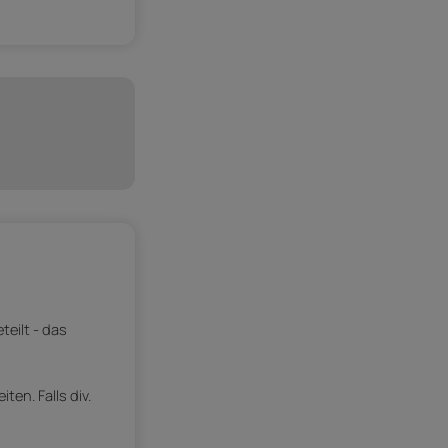
eilt - das
en. Falls div.