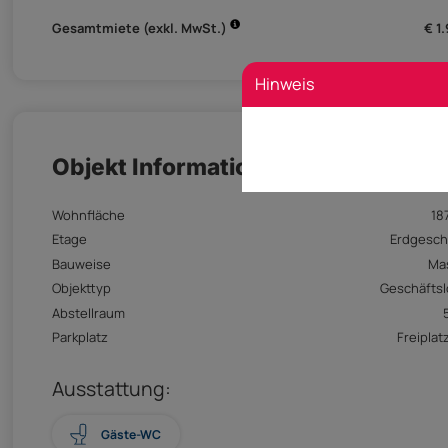
Gesamtmiete (exkl. MwSt.)
€ 1
Hinweis
Objekt Informationen
Wohnfläche
18
Etage
Erdgesc
Bauweise
Ma
Objekttyp
Geschäftsl
Abstellraum
Parkplatz
Freiplatz
Ausstattung:
Gäste-WC