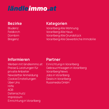
Bezirke
Kategorien
Bludenz
Vorarlberg Alle Wohnung
Feldkirch
Vorarlberg Alle Haus
Dornbirn
Vorarlberg Alle Grundstück
Bregenz
Vorarlberg Alle Gewerbliche Immobilie
Informieren
Partner
Werben mit ländleimmo.at
Einrichtung in Vorarlberg
Preise & Leistungen für
Gebrauchtwagen in Vorarlberg
private Anbieter
Vorarlberg News
Newsletter Anmeldung
Jobs in Vorarlberg
Cookie Einstellungen
Deals in Vorarlberg
Über Uns
Russmedia GmbH
Hilfe
AGB
Datenschutz
Impressum
Einrichtung in Vorarlberg