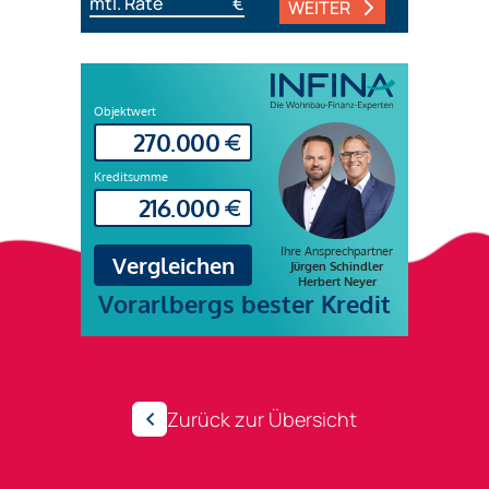
mtl. Rate
€
WEITER
Zurück zur Übersicht