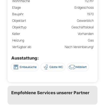
Wohnfläche
112 m²
Etage
Erdgeschoss
Baujahr
1970
Objektart
Gewerblich
Objekttyp
Geschäftslokal
Keller
Vorhanden
Heizung
Gas
Verfügbar ab
Nach Vereinbarung!
Ausstattung:
Einbauküche
Gäste-WC
Möbliert
Empfohlene Services unserer Partner