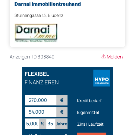
Darnai Immobilientreuhand
Sturnengasse 13, Bludenz
Anzeigen-ID 303840
Melden
FLEXIBEL
FINANZIEREN
€
Kreditbedarf
€
Eigenmittel
%
Jahre
Zins | Laufzeit