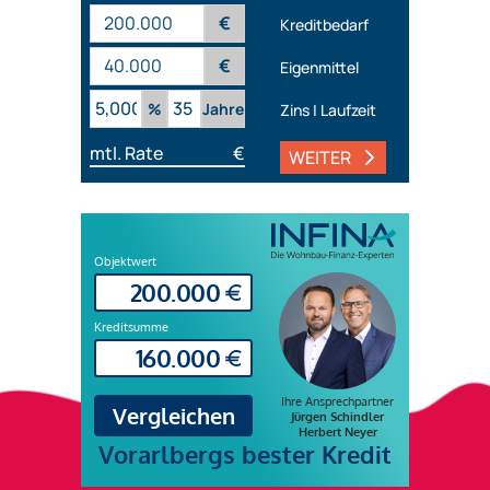
€
Kreditbedarf
€
Eigenmittel
%
Jahre
Zins | Laufzeit
mtl. Rate
€
WEITER