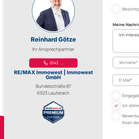
Besichti
Meine Nachri
Reinhard Götze
Ihr Ansprechpartner
0043. ....
RE/MAX Immowest | Immowest
GmbH
Bundesstraße 87
6923 Lauterach
Eingegeb
Ich stim
Bewerb
Ihren V