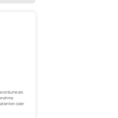
axisräume als
ngenehme
Patienten oder