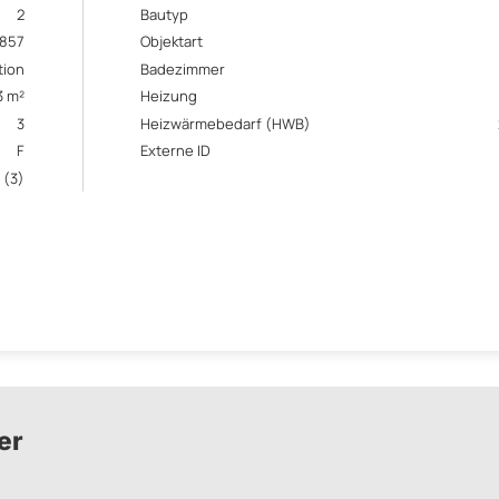
2
Bautyp
1857
Objektart
tion
Badezimmer
3 m²
Heizung
3
Heizwärmebedarf (HWB)
F
Externe ID
 (3)
er