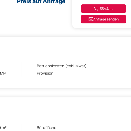
Preis auf Anfrage
0043. ....
Anfrage senden
Betriebskosten (exkl. Mwst)
BMM
Provision
9 m²
Bürofläche