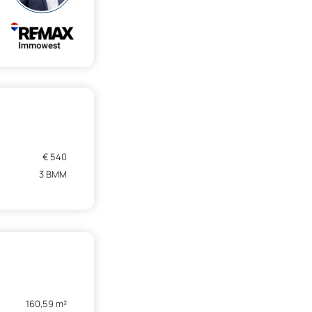
€ 540
3 BMM
160,59 m²