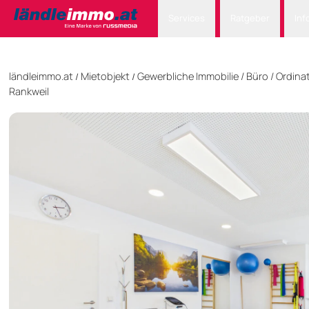
Services
Ratgeber
Inf
ländleimmo.at
Mietobjekt
Gewerbliche Immobilie
/
Büro / Ordina
/
/
Rankweil