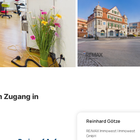
m Zugang in
Reinhard Götze
RE/MAX Immowest | Immowest
GmbH