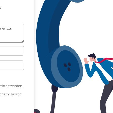
e
mittelt werden.
chern Sie sich