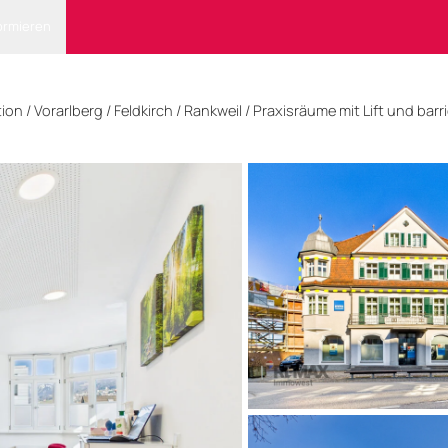
ormieren
tion
/
Vorarlberg
/
Feldkirch
/ Rankweil
/
Praxisräume mit Lift und barr