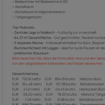
• Badezimmer mit Badewanne & WC
• Abstellraum
• Abstellraum im Allgemeinbereich
• Tiefgaragenplatz
Top-Features:
- Zentrale Lage in Feldkirch
– Fußläufig zur Innenstadt
- 64,57 m² Gesamtfläche
– Gut geschnitten, flexibel nutzba
- 3 separate Räume
– Individuell einteilbar für Büro, Bespr
- Büroräumlichkeit mit Loggia
– ideal für kurze Pausen an de
- praktischer Stauraum
Bitte beachten Sie, dass die Fotos älter sind und den da
von den abgebildeten Materialien und Farben abweichen.
Gesamtmietzins:
EUR 720,16 netto EUR 864,19 brutto M
EUR 164,48 netto EUR 197,38 brutto Betr
EUR 41,21 netto EUR 49,45 brutto Heizkosten Bür
EUR 65,00 netto EUR 78,00 brutto Mietzins Tiefga
EUR 7,48 netto EUR 8,98 brutto Betriebskosten Ti
EUR 998,33 netto EUR 1.198,00 brutto Gesamtmietzins 