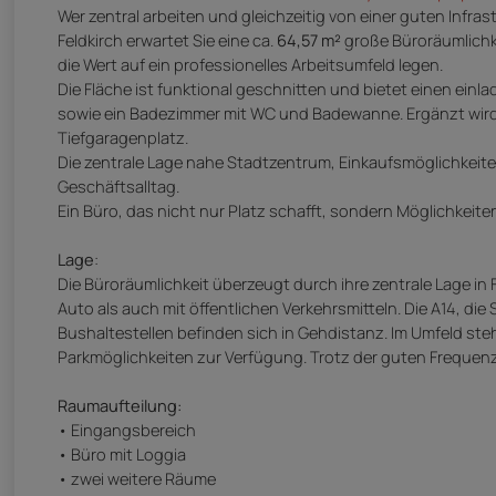
Wer zentral arbeiten und gleichzeitig von einer guten Infras
Feldkirch erwartet Sie eine ca.
64,57 m²
große Büroräumlichke
die Wert auf ein professionelles Arbeitsumfeld legen.
Die Fläche ist funktional geschnitten und bietet einen ein
sowie ein Badezimmer mit WC und Badewanne. Ergänzt wird
Tiefgaragenplatz.
Die zentrale Lage nahe Stadtzentrum, Einkaufsmöglichkeiten
Geschäftsalltag.
Ein Büro, das nicht nur Platz schafft, sondern Möglichkeite
Lage
:
Die Büroräumlichkeit überzeugt durch ihre zentrale Lage in 
Auto als auch mit öffentlichen Verkehrsmitteln. Die A14, die
Bushaltestellen befinden sich in Gehdistanz. Im Umfeld stehe
Parkmöglichkeiten zur Verfügung. Trotz der guten Frequenz 
Raumaufteilung:
• Eingangsbereich
• Büro mit Loggia
• zwei weitere Räume