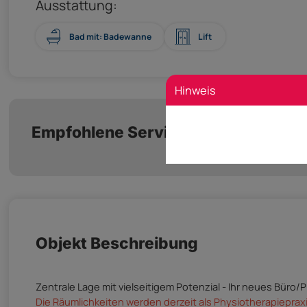
Ausstattung:
Bad mit: Badewanne
Lift
Hinweis
Empfohlene Services unserer Partn
Objekt Beschreibung
Zentrale Lage mit vielseitigem Potenzial - Ihr neues Büro/Pr
Die Räumlichkeiten werden derzeit als Physiotherapieprax