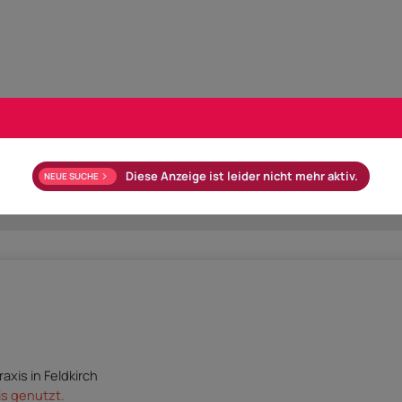
er
Diese Anzeige ist leider nicht mehr aktiv.
NEUE SUCHE
axis in Feldkirch
is genutzt.