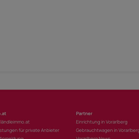
.at
Partner
 ländleimmo.at
Einrichtung in Vorarlberg
istungen für private Anbieter
Gebrauchtwagen in Vorarlber
 Anmeldung
Vorarlberg News