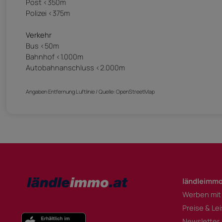
Post <350m
Polizei <375m
Verkehr
Bus <50m
Bahnhof <1.000m
Autobahnanschluss <2.000m
Angaben Entfernung Luftlinie / Quelle: OpenStreetMap
ländleimmo
Werben mit
Preise & Le
Newsletter