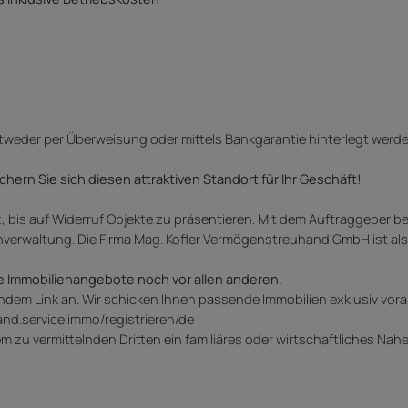
tweder per Überweisung oder mittels Bankgarantie hinterlegt werde
hern Sie sich diesen attraktiven Standort für Ihr Geschäft!
 bis auf Widerruf Objekte zu präsentieren. Mit dem Auftraggeber 
enverwaltung. Die Firma Mag. Kofler Vermögenstreuhand GmbH ist al
e Immobilienangebote noch vor allen anderen.
endem Link an. Wir schicken Ihnen passende Immobilien exklusiv vora
nd.service.immo/registrieren/de
 zu vermittelnden Dritten ein familiäres oder wirtschaftliches Nah