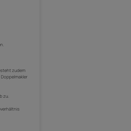
n.
besteht zudem
s Doppelmakler
b zu.
everhältnis