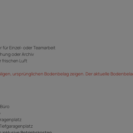
r für Einzel- oder Teamarbeit
echung oder Archiv
r frischen Luft
maligen, ursprünglichen Bodenbelag zeigen. Der aktuelle Bodenbel
ietzins Büro
iebskosten Büro
o
ragenplatz
efgaragenplatz
inklusive Betriebskosten