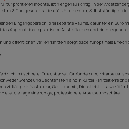
truktur profitieren möchte, ist hier genau richtig: In der Ardetzenbe
it im 2. Obergeschoss. Ideal für Unternehmer, Selbstständige oder
ladenden Eingangsbereich, drei separate Räume, darunter ein Büro mi
 das Angebot durch praktische Abstellflächen und einen eigenen
 und öffentlichen Verkehrsmitteln sorgt dabei für optimale Erreichb
n.
Feldkirch mit schneller Erreichbarkeit für Kunden und Mitarbeiter, s
 Schweizer Grenze und Liechtenstein sind in kurzer Fahrzeit erreichba
n vielfältige Infrastruktur, Gastronomie, Dienstleister sowie öffent
bietet die Lage eine ruhige, professionelle Arbeitsatmosphäre.