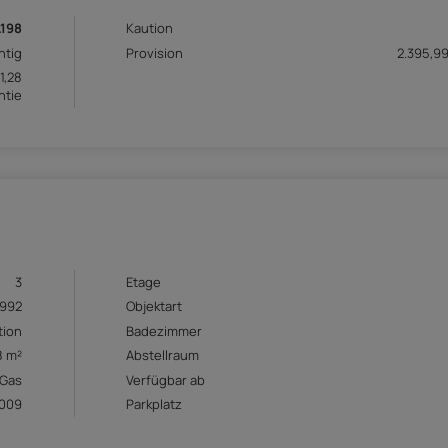
.198
Kaution
htig
Provision
2.395,99
1,28
ntie
3
Etage
1992
Objektart
tion
Badezimmer
8 m²
Abstellraum
Gas
Verfügbar ab
009
Parkplatz