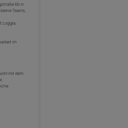
rgstraße 6b in
 kleine Teams,
t Loggia,
arkeit im
owohl mit dem
r,
liche