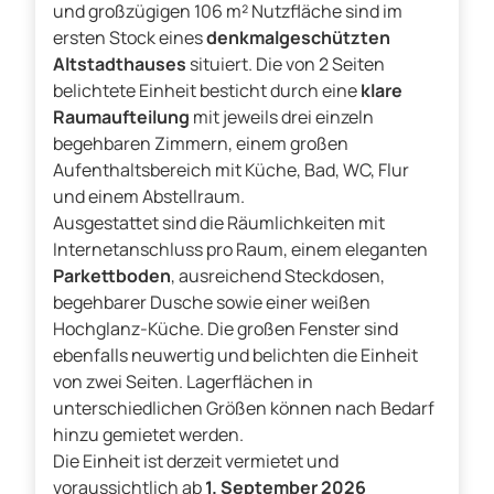
und großzügigen 106 m² Nutzfläche sind im
ersten Stock eines
denkmalgeschützten
Altstadthauses
situiert. Die von 2 Seiten
belichtete Einheit besticht durch eine
klare
Raumaufteilung
mit jeweils drei einzeln
begehbaren Zimmern, einem großen
Aufenthaltsbereich mit Küche, Bad, WC, Flur
und einem Abstellraum.
Ausgestattet sind die Räumlichkeiten mit
Internetanschluss pro Raum, einem eleganten
Parkettboden
, ausreichend Steckdosen,
begehbarer Dusche sowie einer weißen
Hochglanz-Küche. Die großen Fenster sind
ebenfalls neuwertig und belichten die Einheit
von zwei Seiten. Lagerflächen in
unterschiedlichen Größen können nach Bedarf
hinzu gemietet werden.
Die Einheit ist derzeit vermietet und
voraussichtlich ab
1. September 2026