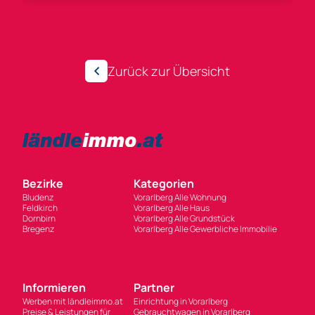
Anzeigen-ID 216574
Melden
Zurück zur Übersicht
Bezirke
Kategorien
Bludenz
Vorarlberg Alle Wohnung
Feldkirch
Vorarlberg Alle Haus
Dornbirn
Vorarlberg Alle Grundstück
Bregenz
Vorarlberg Alle Gewerbliche Immobilie
Informieren
Partner
Werben mit ländleimmo.at
Einrichtung in Vorarlberg
Preise & Leistungen für
Gebrauchtwagen in Vorarlberg