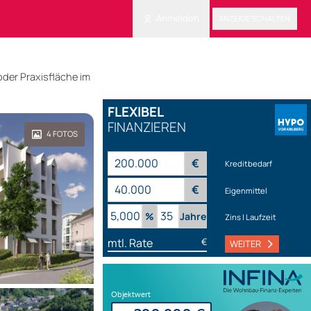
Anmelden
ANZEIGE SCHALTEN
oder Praxisfläche im
FLEXIBEL
FINANZIEREN
4
FOTOS
€
Kreditbedarf
€
Eigenmittel
%
Jahre
Zins | Laufzeit
mtl. Rate
€
WEITER