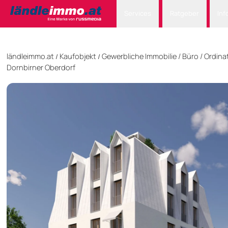
Services
Ratgeber
Inf
ländleimmo.at
Kaufobjekt
Gewerbliche Immobilie
/
Büro / Ordina
/
/
Dornbirner Oberdorf