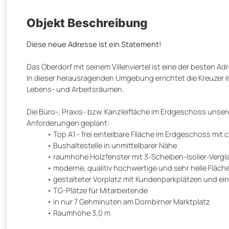
Objekt Beschreibung
Diese neue Adresse ist ein Statement!
Das Oberdorf mit seinem Villenviertel ist eine der besten Ad
In dieser herausragenden Umgebung errichtet die Kreuzer 
Lebens- und Arbeitsräumen.
Die Büro-, Praxis- bzw. Kanzleifläche im Erdgeschoss un
Anforderungen geplant:
Top A1 - frei einteilbare Flläche im Erdgeschoss mit 
Bushaltestelle in unmittelbarer Nähe
raumhohe Holzfenster mit 3-Scheiben-Isolier-Vergl
moderne, qualitiv hochwertige und sehr helle Fläch
gestalteter Vorplatz mit Kundenparkplätzen und 
TG-Plätze für Mitarbeitende
in nur 7 Gehminuten am Dornbirner Marktplatz
Raumhöhe 3,0 m