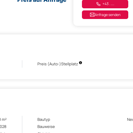
+43 . ....
Anfrage senden
Preis (Auto-)Stellplatz
0 m²
Bautyp
Ne
028
Bauweise