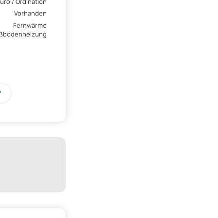
üro / Ordination
Vorhanden
Fernwärme
ßbodenheizung
V