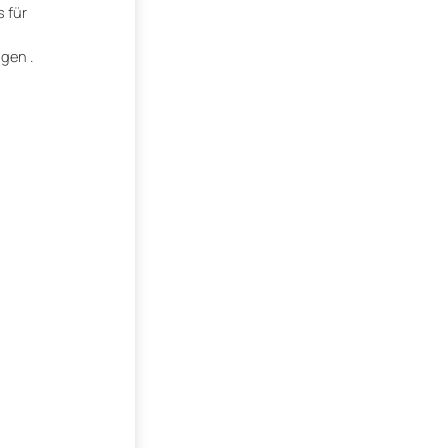
 für
gen .