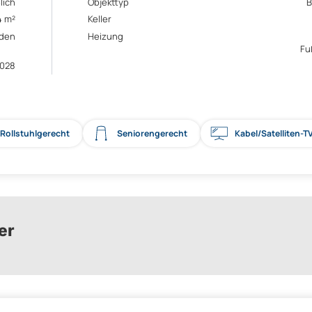
lich
Objekttyp
B
4 m²
Keller
den
Heizung
Fu
028
Rollstuhlgerecht
Seniorengerecht
Kabel/Satelliten-T
er