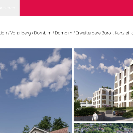
ormieren
tion
/
Vorarlberg
/
Dornbirn
/ Dornbirn
/
Erweiterbare Büro-, Kanzlei- 