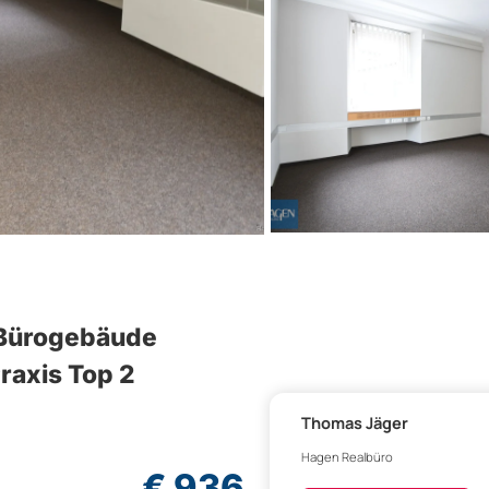
s Bürogebäude
raxis Top 2
Thomas Jäger
Hagen Realbüro
€ 936