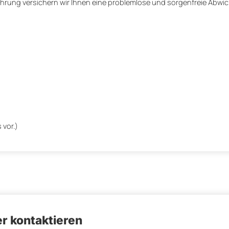
rung versichern wir Ihnen eine problemlose und sorgenfreie Abwic
n
 vor.)
r kontaktieren