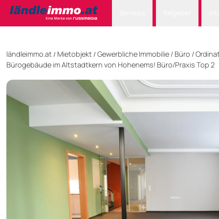
Services
Ratgeber
Inf
ländleimmo.at
Mietobjekt
Gewerbliche Immobilie
/
Büro / Ordina
/
/
Bürogebäude im Altstadtkern von Hohenems! Büro/Praxis Top 2