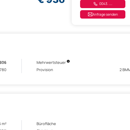
0043. ....
Anfrage senden
 936
Mehrwertsteuer
 780
Provision
2 BMM
6 m²
Bürofläche