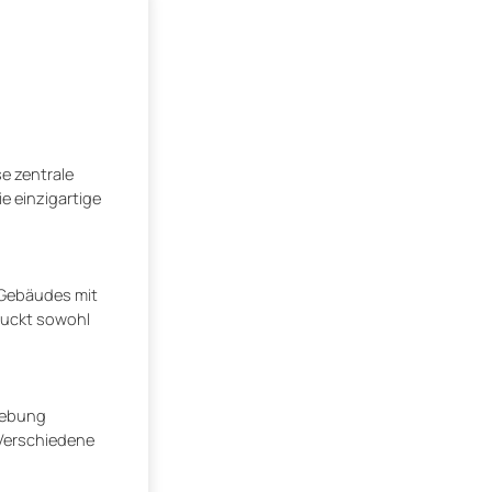
e zentrale
ie einzigartige
 Gebäudes mit
ruckt sowohl
mgebung
 Verschiedene