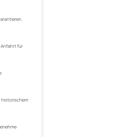
arantieren.
 Anfahrt für
e
d historischem
ngenehme