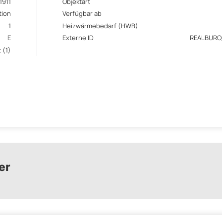
1911
Objektart
tion
Verfügbar ab
1
Heizwärmebedarf (HWB)
E
Externe ID
REALBURO
 (1)
er