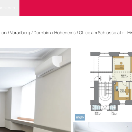
ormieren
tion
/
Vorarlberg
/
Dornbirn
/ Hohenems
/
Office am Schlossplatz - H