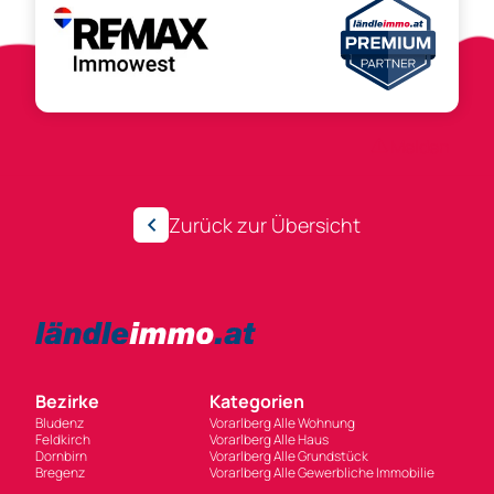
Anzeigen-ID 303278
Melden
Zurück zur Übersicht
Bezirke
Kategorien
Bludenz
Vorarlberg Alle Wohnung
Feldkirch
Vorarlberg Alle Haus
Dornbirn
Vorarlberg Alle Grundstück
Bregenz
Vorarlberg Alle Gewerbliche Immobilie