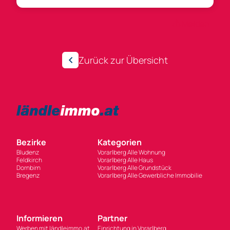
Anzeigen-ID 272666
Melden
Zurück zur Übersicht
Bezirke
Kategorien
Bludenz
Vorarlberg Alle Wohnung
Feldkirch
Vorarlberg Alle Haus
Dornbirn
Vorarlberg Alle Grundstück
Bregenz
Vorarlberg Alle Gewerbliche Immobilie
Informieren
Partner
Werben mit ländleimmo.at
Einrichtung in Vorarlberg