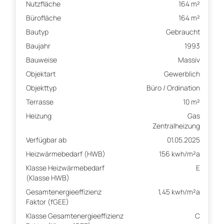
Nutzfläche
164 m²
Bürofläche
164 m²
Bautyp
Gebraucht
Baujahr
1993
Bauweise
Massiv
Objektart
Gewerblich
Objekttyp
Büro / Ordination
Terrasse
10 m²
Heizung
Gas
Zentralheizung
Verfügbar ab
01.05.2025
Heizwärmebedarf (HWB)
156 kwh/m²a
Klasse Heizwärmebedarf
E
(Klasse HWB)
Gesamtenergieeffizienz
1,45 kwh/m²a
Faktor (fGEE)
Klasse Gesamtenergieeffizienz
C