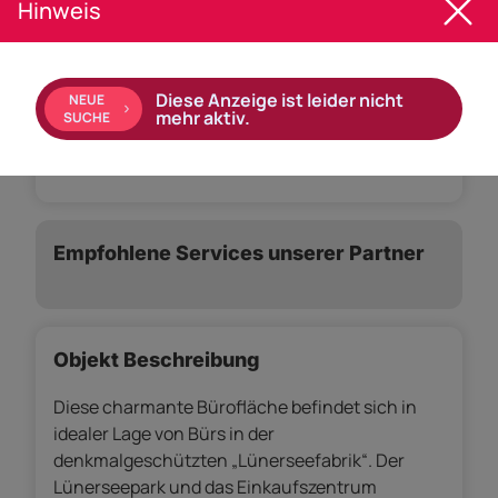
Heizwärmebedarf (HWB)
59 kwh/m²a
Hinweis
Parkplatz
Freiplatz
Ausstattung:
Diese Anzeige ist leider nicht
NEUE
mehr aktiv.
SUCHE
Lift
Empfohlene Services unserer Partner
Objekt Beschreibung
Diese charmante Bürofläche befindet sich in
idealer Lage von Bürs in der
denkmalgeschützten „Lünerseefabrik“. Der
Lünerseepark und das Einkaufszentrum