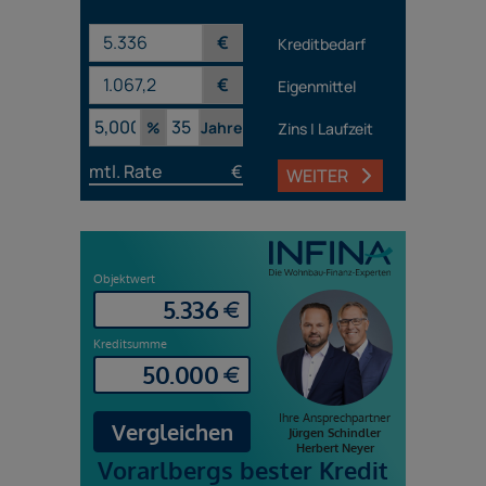
€
Kreditbedarf
€
Eigenmittel
%
Jahre
Zins | Laufzeit
mtl. Rate
€
WEITER