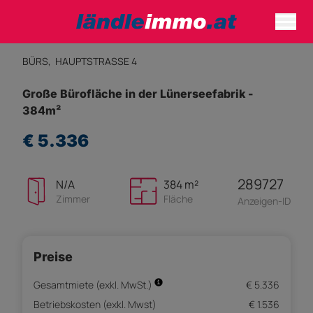
BÜRS,
HAUPTSTRASSE 4
Große Bürofläche in der Lünerseefabrik -
384m²
€ 5.336
289727
N/A
384 m²
Zimmer
Fläche
Anzeigen-ID
Preise
Gesamtmiete (exkl. MwSt.)
€ 5.336
Betriebskosten (exkl. Mwst)
€ 1.536