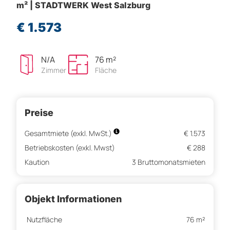
m² | STADTWERK West Salzburg
€ 1.573
N/A
76 m²
Zimmer
Fläche
Preise
Gesamtmiete (exkl. MwSt.)
€ 1.573
Betriebskosten (exkl. Mwst)
€ 288
Kaution
3 Bruttomonatsmieten
Objekt Informationen
Nutzfläche
76 m²