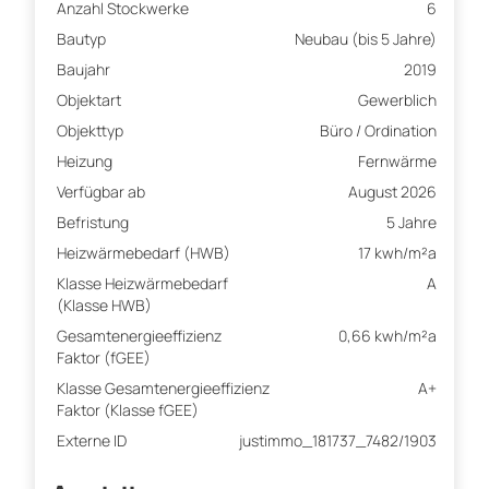
Anzahl Stockwerke
6
Bautyp
Neubau (bis 5 Jahre)
Baujahr
2019
Objektart
Gewerblich
Objekttyp
Büro / Ordination
Heizung
Fernwärme
Verfügbar ab
August 2026
Befristung
5 Jahre
Heizwärmebedarf (HWB)
17 kwh/m²a
Klasse Heizwärmebedarf
A
(Klasse HWB)
Gesamtenergieeffizienz
0,66 kwh/m²a
Faktor (fGEE)
Klasse Gesamtenergieeffizienz
A+
Faktor (Klasse fGEE)
Externe ID
justimmo_181737_7482/1903