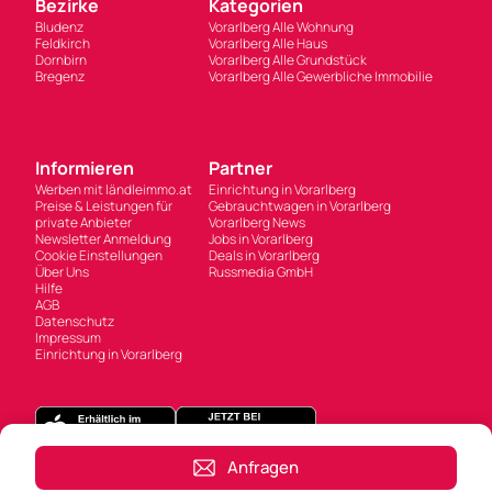
Bezirke
Kategorien
Bludenz
Vorarlberg Alle Wohnung
Feldkirch
Vorarlberg Alle Haus
Dornbirn
Vorarlberg Alle Grundstück
Bregenz
Vorarlberg Alle Gewerbliche Immobilie
Informieren
Partner
Werben mit ländleimmo.at
Einrichtung in Vorarlberg
Preise & Leistungen für
Gebrauchtwagen in Vorarlberg
private Anbieter
Vorarlberg News
Newsletter Anmeldung
Jobs in Vorarlberg
Cookie Einstellungen
Deals in Vorarlberg
Über Uns
Russmedia GmbH
Hilfe
AGB
Datenschutz
Impressum
Einrichtung in Vorarlberg
Anfragen