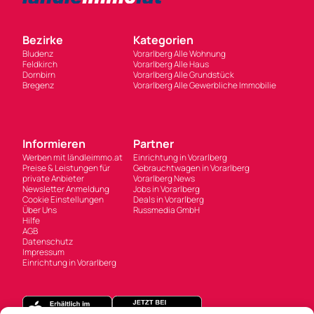
Bezirke
Kategorien
Bludenz
Vorarlberg Alle Wohnung
Feldkirch
Vorarlberg Alle Haus
Dornbirn
Vorarlberg Alle Grundstück
Bregenz
Vorarlberg Alle Gewerbliche Immobilie
Informieren
Partner
Werben mit ländleimmo.at
Einrichtung in Vorarlberg
Preise & Leistungen für
Gebrauchtwagen in Vorarlberg
private Anbieter
Vorarlberg News
Newsletter Anmeldung
Jobs in Vorarlberg
Cookie Einstellungen
Deals in Vorarlberg
Über Uns
Russmedia GmbH
Hilfe
AGB
Datenschutz
Impressum
Einrichtung in Vorarlberg