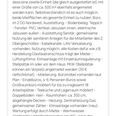
dass eine zweite Einheit (die gleich ausgestattet ist) mit
einer Größe von ca. 500 m² ebenfalls angemietet
werden kann. Selbstverständlich ist es auch möglich,
beide Mietflächen als gesamte Einheit zu nutzen. Büro
im 2.OG Nordwest; Ausstattung: - Bodenbelag: Teppich
- Fenster: PVC, Vertikal-Jalousien innen, elektrische
Jalousien außen - Ausstattung Sanitär: gemeinsame
Nutzung der sanitären Anlagen für die Mitarbeiter des 2.
Obergeschoßes - Kabelkanäle: LAN-Verkabelung
vorhanden, Nutzung möglich, alle Kosten dafür wie z.B.
Herstellung Glasfaseranschluss trägt der Mieter -
Lüftung/Klima: Klimaanlage mit Einzelraumregulierung -
Stellplätze im oder vor dem Haus: PKW-Stellplätze
können am Vorplatz angemietet werden (30 €
netto/Monat) - Möblierung: Büromöbel vorhanden laut
Plan - Einzelbüros, 4-6 Personen Büros sowie
Großraumbüro möbliert für bis zu insgesamt 18
Arbeitsplätze - Teeküche und Lagerraum möbliert -
Doppelboden: nein - Raumhöhen: ca. 300 cm,
abgehängte Decken - Heizung: Zentralheizung Gas,
gemeinsamer Zähler - Klimaanlage vorhanden (neu);
Wartung erfolgt durch Mieter - Warmwasser:
elektrische Untertischspeicher am WC und in der