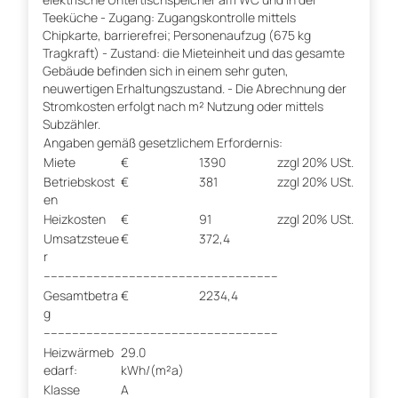
Teeküche - Zugang: Zugangskontrolle mittels
Chipkarte, barrierefrei; Personenaufzug (675 kg
Tragkraft) - Zustand: die Mieteinheit und das gesamte
Gebäude befinden sich in einem sehr guten,
neuwertigen Erhaltungszustand. - Die Abrechnung der
Stromkosten erfolgt nach m² Nutzung oder mittels
Subzähler.
Angaben gemäß gesetzlichem Erfordernis:
Miete
€
1390
zzgl 20% USt.
Betriebskost
€
381
zzgl 20% USt.
en
Heizkosten
€
91
zzgl 20% USt.
Umsatzsteue
€
372,4
r
------------------------------------------------------------------
Gesamtbetra
€
2234,4
g
------------------------------------------------------------------
Heizwärmeb
29.0
edarf:
kWh/(m²a)
Klasse
A