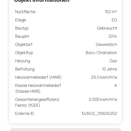
Nutzfläche
152 m²
Etage
EG
Bautyp
Gebraucht
Baujahr
2014
Objektart
Gewerblich
Objekttyp
Büro / Ordination
Heizung
Gas
Befristung
10 Jahre
Heizwärmebedarf (HWB)
29,0 kwh/m²a
Klasse Heizwärmebedarf
A
(Klasse HWB)
Gesamtenergieeffizienz
0,500 kwh/m²a
Faktor (fGEE)
Externe ID
343612_1300/6252