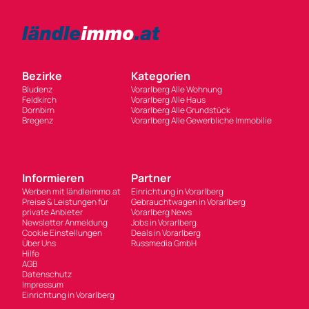
Bezirke
Kategorien
Bludenz
Vorarlberg Alle Wohnung
Feldkirch
Vorarlberg Alle Haus
Dornbirn
Vorarlberg Alle Grundstück
Bregenz
Vorarlberg Alle Gewerbliche Immobilie
Informieren
Partner
Werben mit ländleimmo.at
Einrichtung in Vorarlberg
Preise & Leistungen für
Gebrauchtwagen in Vorarlberg
private Anbieter
Vorarlberg News
Newsletter Anmeldung
Jobs in Vorarlberg
Cookie Einstellungen
Deals in Vorarlberg
Über Uns
Russmedia GmbH
Hilfe
AGB
Datenschutz
Impressum
Einrichtung in Vorarlberg