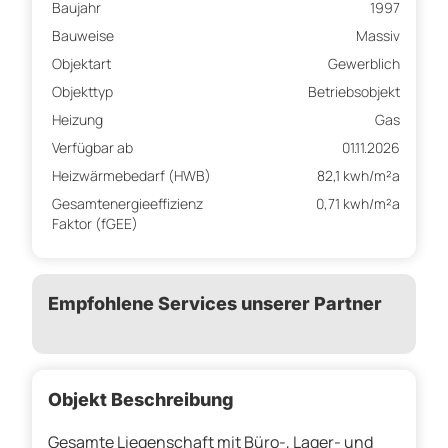
Baujahr
1997
Bauweise
Massiv
Objektart
Gewerblich
Objekttyp
Betriebsobjekt
Heizung
Gas
Verfügbar ab
01.11.2026
Heizwärmebedarf (HWB)
82,1 kwh/m²a
Gesamtenergieeffizienz
0,71 kwh/m²a
Faktor (fGEE)
Empfohlene Services unserer Partner
Objekt Beschreibung
Gesamte Liegenschaft mit Büro-, Lager- und