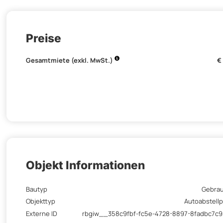
Preise
Gesamtmiete (exkl. MwSt.)
€
Objekt Informationen
Bautyp
Gebra
Objekttyp
Autoabstellp
Externe ID
rbgiw__358c9fbf-fc5e-4728-8897-8fadbc7c