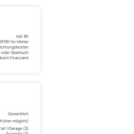
inkl. BK
FREI für Mieter
richtungskosten
e oder Sparbuch
beim Finanzamt
Gewerblich
früher möglich)
Tief-)Garage (2)
Freiplatz (2)