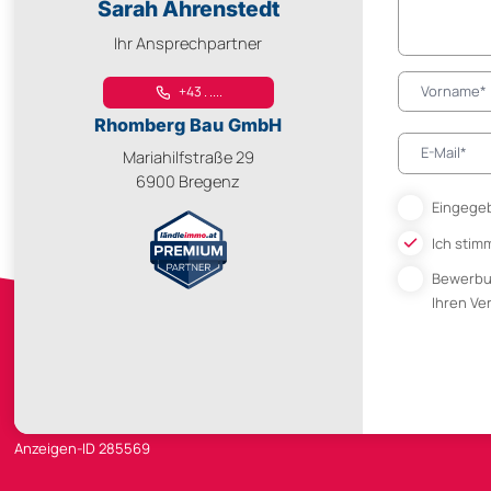
Sarah Ahrenstedt
Ihr Ansprechpartner
+43 . ....
Rhomberg Bau GmbH
Mariahilfstraße 29
6900 Bregenz
Eingegeb
Ich stim
Bewerb
Ihren V
Anzeigen-ID 285569