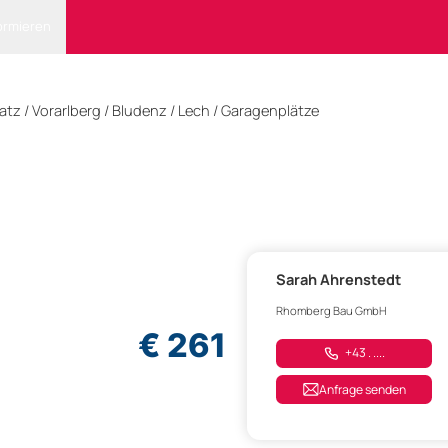
ormieren
atz
/
Vorarlberg
/
Bludenz
/ Lech
/
Garagenplätze
Sarah Ahrenstedt
Rhomberg Bau GmbH
€ 261
+43 . ....
Anfrage senden