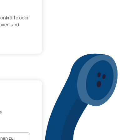
sonkräfte oder
iboxen und
e