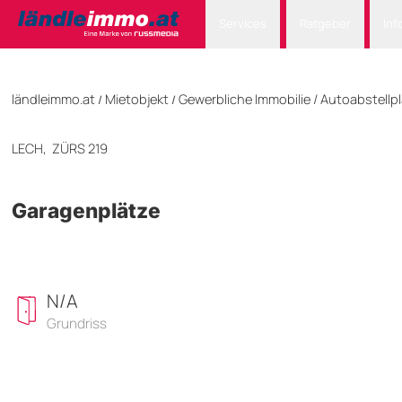
Services
Ratgeber
Inf
ländleimmo.at
Mietobjekt
Gewerbliche Immobilie
/
Autoabstellpl
/
/
LECH,
ZÜRS 219
Garagenplätze
N/A
Grundriss