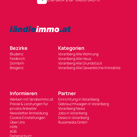
Bezirke
Kategorien
Bludenz
Vorarlberg Alle Wohnung
Feldkirch
Vorarlberg Alle Haus
Dornbirn
Vorarlberg Alle Grundstück
Bregenz
Vorarlberg Alle Gewerbliche Immobilie
Informieren
Partner
Werben mit ländleimmo.at
Einrichtung in Vorarlberg
Preise & Leistungen für
Gebrauchtwagen in Vorarlberg
private Anbieter
Vorarlberg News
Newsletter Anmeldung
Jobs in Vorarlberg
Cookie Einstellungen
Deals in Vorarlberg
Über Uns
Russmedia GmbH
Hilfe
AGB
Datenschutz