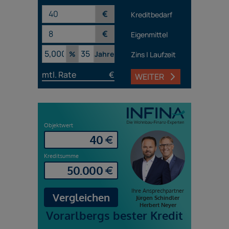
€
Kreditbedarf
€
Eigenmittel
%
Jahre
Zins | Laufzeit
mtl. Rate
€
WEITER