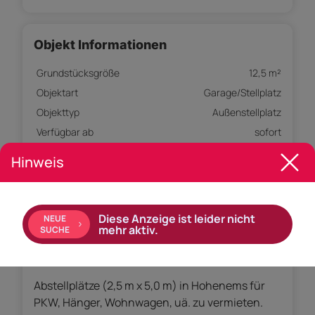
Objekt Informationen
Grundstücksgröße
12,5 m²
Objektart
Garage/Stellplatz
Objekttyp
Außenstellplatz
Verfügbar ab
sofort
Hinweis
Empfohlene Services unserer Partner
Diese Anzeige ist leider nicht
NEUE
mehr aktiv.
SUCHE
Objekt Beschreibung
Abstellplätze (2,5 m x 5,0 m) in Hohenems für
PKW, Hänger, Wohnwagen, uä. zu vermieten.