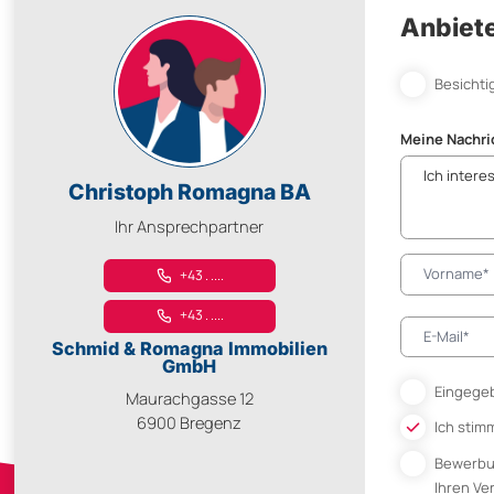
Anbiete
Besichti
Meine Nachri
Christoph Romagna BA
Ihr Ansprechpartner
+43 . ....
+43 . ....
Schmid & Romagna Immobilien
GmbH
Eingegeb
Maurachgasse 12
6900 Bregenz
Ich stim
Bewerb
Ihren V