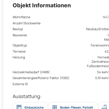
Objekt Informationen
Wohnfläche
147,
Anzahl Stockwerke
Bautyp
Neubau/Erstb
Bauweise
Ma
Objekttyp
Ferienwohn
Terrasse
42,
Heizung
Fernwä
Zentralhei
Fußbodenheiz
Heizwärmebedarf (HWB)
54 kwh
Gesamtenergieeffizienz-Faktor (fGEE)
0,91 kwh
Externe ID
Ausstattung:
Einbauküche
Boden: Fliesen, Parkett