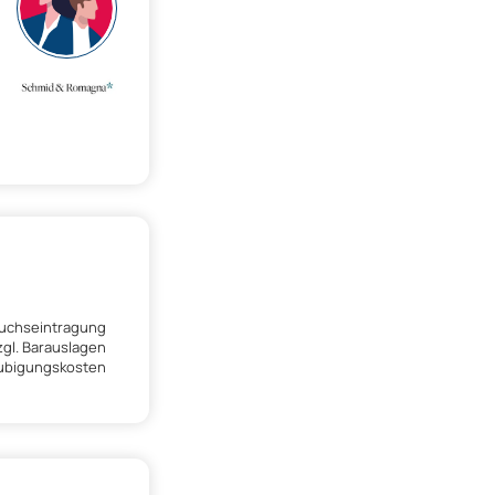
buchseintragung
zgl. Barauslagen
ubigungskosten