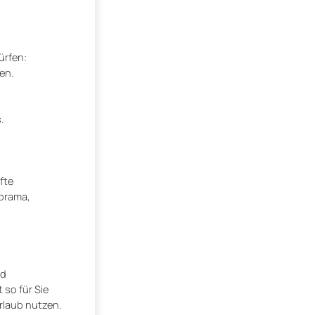
ürfen:
en.
.
fte
norama,
ed
 so für Sie
rlaub nutzen.