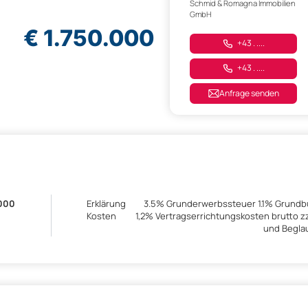
Schmid & Romagna Immobilien
GmbH
€ 1.750.000
+43 . ....
+43 . ....
Anfrage senden
.000
Erklärung
3.5% Grunderwerbssteuer 1.1% Grund
Kosten
1,2% Vertragserrichtungskosten brutto z
und Begla