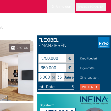
Anmelden
ANZEIGE SCHALTEN
it
FLEXIBEL
FINANZIEREN
9
FOTOS
€
Kreditbedarf
€
Eigenmittel
%
Jahre
Zins | Laufzeit
mtl. Rate
€
WEITER