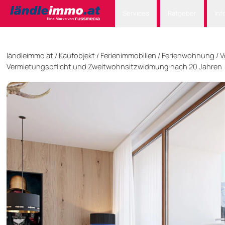
Services
Ratgeber
Inf
ländleimmo.at
Kaufobjekt
Ferienimmobilien
/
Ferienwohnung
/
V
/
/
Vermietungspflicht und Zweitwohnsitzwidmung nach 20 Jahren