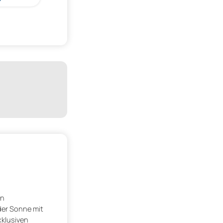
en
 der Sonne mit
xklusiven