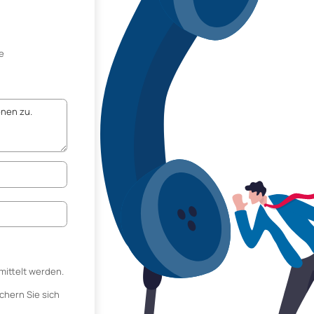
e
mittelt werden.
chern Sie sich