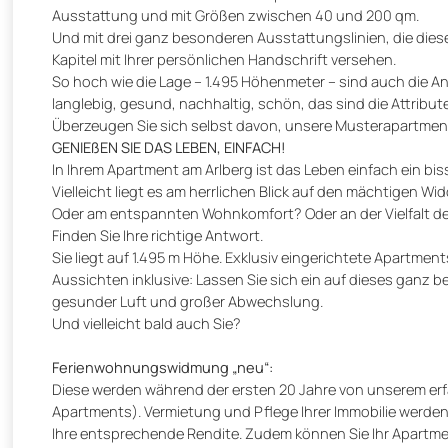
Ausstattung und mit Größen zwischen 40 und 200 qm.
Und mit drei ganz besonderen Ausstattungslinien, die dies
Kapitel mit Ihrer persönlichen Handschrift versehen.
So hoch wie die Lage – 1.495 Höhenmeter – sind auch die An
langlebig, gesund, nachhaltig, schön, das sind die Attribu
Überzeugen Sie sich selbst davon, unsere Musterapartment
GENIEßEN SIE DAS LEBEN, EINFACH!
In Ihrem Apartment am Arlberg ist das Leben einfach ein b
Vielleicht liegt es am herrlichen Blick auf den mächtigen Wi
Oder am entspannten Wohnkomfort? Oder an der Vielfalt der 
Finden Sie Ihre richtige Antwort.
Sie liegt auf 1.495 m Höhe. Exklusiv eingerichtete Apartmen
Aussichten inklusive: Lassen Sie sich ein auf dieses ganz
gesunder Luft und großer Abwechslung.
Und vielleicht bald auch Sie?
Ferienwohnungswidmung „neu“:
Diese werden während der ersten 20 Jahre von unserem erf
Apartments). Vermietung und Pflege Ihrer Immobilie werden 
Ihre entsprechende Rendite. Zudem können Sie Ihr Apartmen