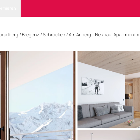
ormieren
orarlberg
/
Bregenz
/ Schröcken
/
Am Arlberg - Neubau-Apartment m