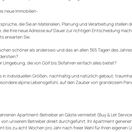
es neue Immobilien-
sprüche, die Sie an Materialien, Planung und Verarbeitung stellen d
te, die Ihre neue Adresse auf Dauer zur richtigen Entscheidung mach
s erwarten Sie.
isschen schöner als anderswo und das an allen 365 Tagen des Jahres
dderstein?
Umgebung, die von Golf bis Skifahren einfach alles bietet?
ts in individuellen Größen, nachhaltig und natürlich gebaut, traumha
 besondere alpine Lebensgefühl, auf den Zauber von grandiosem Pa
ahrenen Apartment-Betreiber an Gäste vermietet (Buy & Let Servic
von unserem Betreiber direkt durchgeführt. Ihr Apartment generiert
t bis zu acht Wochen pro Jahr nach freier Wahl für Ihren eigenen U