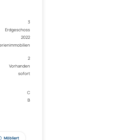
3
Erdgeschoss
2022
erienimmobilien
2
Vorhanden
sofort
C
B
Möbliert