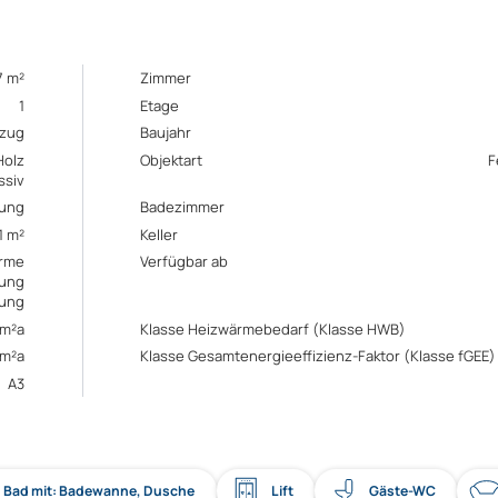
7 m²
Zimmer
1
Etage
ezug
Baujahr
Holz
Objektart
F
ssiv
ung
Badezimmer
1 m²
Keller
rme
Verfügbar ab
zung
ung
/m²a
Klasse Heizwärmebedarf (Klasse HWB)
/m²a
Klasse Gesamtenergieeffizienz-Faktor (Klasse fGEE)
A3
Bad mit: Badewanne, Dusche
Lift
Gäste-WC