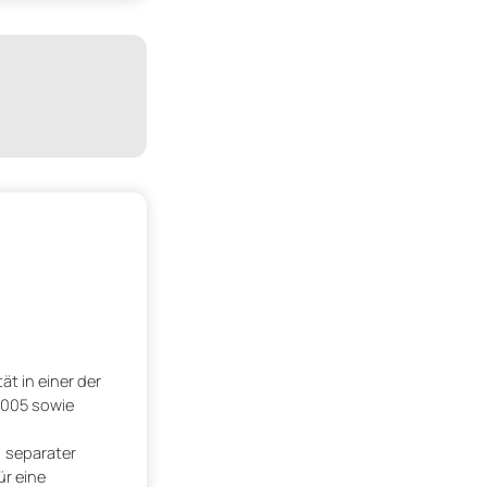
t in einer der
2005 sowie
 separater
r eine