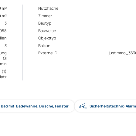
0 m²
Nutzfläche
0 m²
Zimmer
3
Bautyp
1958
Bauweise
lien
Objekttyp
3
Balkon
zung
Externe ID
justimmo_363
Öl
amin
 (1)
latz
Bad mit: Badewanne, Dusche, Fenster
Sicherheitstechnik: Alar