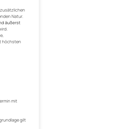
 zusätzlichen
enden Natur.
nd äußerst
ird.
e,
it höchsten
ermin mit
grundlage gilt