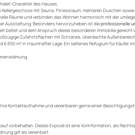
halet-Charakter des Hauses.
 im Kellergeschoss mit Sauna, Fitnessraum, mehreren Duschen sowie
helle Räume und verbinden das Wohnen harmonisch mit der umlieg
ger Ausstattung. Besonders hervorzuheben ist die
professionelle u
heit bietet und dem Anspruch dieser besonderen Immobilie gerecht w
roßzügige Zufahrtsflächen mit Schranke, überdachte Außenbereich
d 6.650 m² in traumhafter Lage. Ein seltenes Refugium für Käufer m
Ferienwidmung.
r Ihre Kontaktaufnahme und vereinbaren gerne einen Besichtigungst
uf vorbehalten. Dieses Exposé ist eine Vorinformation, als Rechts
nung gilt als vereinbart.