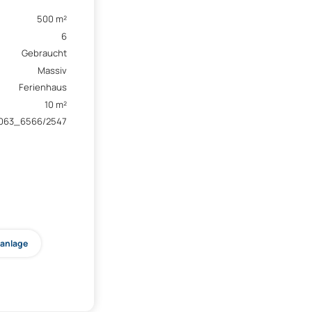
500 m²
6
Gebraucht
Massiv
Ferienhaus
10 m²
063_6566/2547
manlage