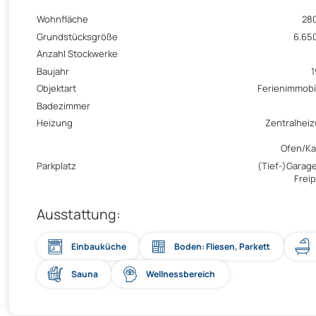
Wohnfläche
28
Grundstücksgröße
6.65
Anzahl Stockwerke
Baujahr
Objektart
Ferienimmobi
Badezimmer
Heizung
Zentralhei
Ofen/K
Parkplatz
(Tief-)Garage
Freip
Ausstattung:
Einbauküche
Boden: Fliesen, Parkett
Sauna
Wellnessbereich