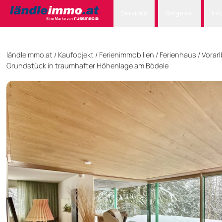
Services
Ratgeber
Inf
ländleimmo.at
Kaufobjekt
Ferienimmobilien
/
Ferienhaus
/
Vorar
/
/
Grundstück in traumhafter Höhenlage am Bödele