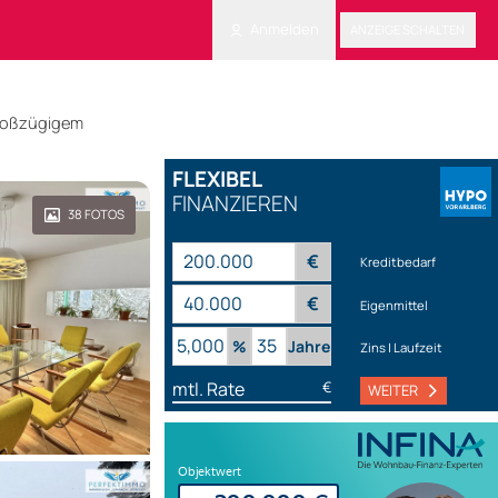
Anmelden
ANZEIGE SCHALTEN
großzügigem
FLEXIBEL
FINANZIEREN
38
FOTOS
€
Kreditbedarf
€
Eigenmittel
%
Jahre
Zins | Laufzeit
mtl. Rate
€
WEITER