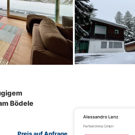
ügigem
 am Bödele
Alessandro Lenz
Perfekt Immo GmbH
Preis auf Anfrage