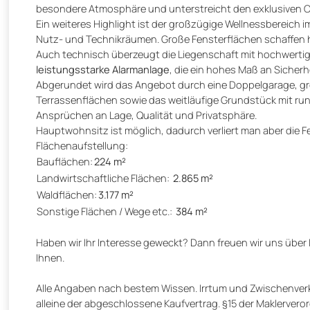
besondere Atmosphäre und unterstreicht den exklusiven C
Ein weiteres Highlight ist der großzügige Wellnessbereich
Nutz- und Technikräumen. Große Fensterflächen schaffen 
Auch technisch überzeugt die Liegenschaft mit hochwerti
leistungsstarke Alarmanlage
, die ein hohes Maß an Sicher
Abgerundet wird das Angebot durch eine Doppelgarage, g
Terrassenflächen sowie das weitläufige Grundstück mit run
Ansprüchen an Lage, Qualität und Privatsphäre.
Hauptwohnsitz ist möglich, dadurch verliert man aber die 
Flächenaufstellung:
Bauflächen:
224 m²
Landwirtschaftliche Flächen:
2.865 m²
Waldflächen:
3.177 m²
Sonstige Flächen / Wege etc.:
384 m²
Haben wir Ihr Interesse geweckt? Dann freuen wir uns übe
Ihnen.
Alle Angaben nach bestem Wissen. Irrtum und Zwischenverka
alleine der abgeschlossene Kaufvertrag. §15 der Maklerverord