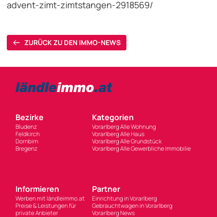
advent-zimt-zimtstangen-2918569/
ZURÜCK ZU DEN IMMO-NEWS
Bezirke
Kategorien
Bludenz
Vorarlberg Alle Wohnung
Feldkirch
Vorarlberg Alle Haus
Dornbirn
Vorarlberg Alle Grundstück
Bregenz
Vorarlberg Alle Gewerbliche Immobilie
Informieren
Partner
Werben mit ländleimmo.at
Einrichtung in Vorarlberg
Preise & Leistungen für
Gebrauchtwagen in Vorarlberg
private Anbieter
Vorarlberg News