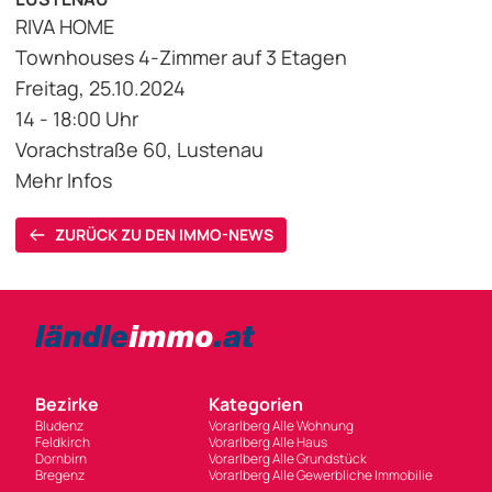
RIVA HOME
Townhouses 4-Zimmer auf 3 Etagen
Freitag, 25.10.2024
14 - 18:00 Uhr
Vorachstraße 60, Lustenau
Mehr Infos
ZURÜCK ZU DEN IMMO-NEWS
Bezirke
Kategorien
Bludenz
Vorarlberg Alle Wohnung
Feldkirch
Vorarlberg Alle Haus
Dornbirn
Vorarlberg Alle Grundstück
Bregenz
Vorarlberg Alle Gewerbliche Immobilie