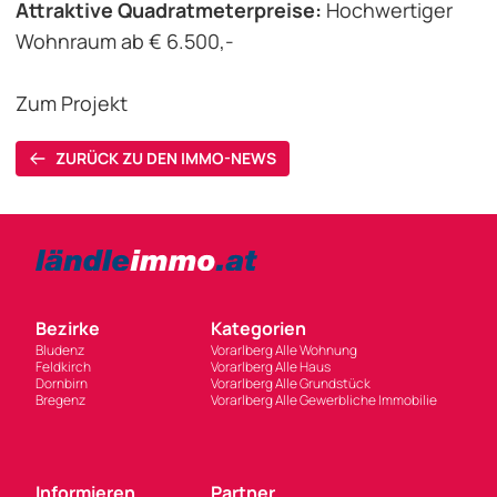
Attraktive Quadratmeterpreise:
Hochwertiger
Wohnraum ab € 6.500,-
Zum Projekt
ZURÜCK ZU DEN IMMO-NEWS
Bezirke
Kategorien
Bludenz
Vorarlberg Alle Wohnung
Feldkirch
Vorarlberg Alle Haus
Dornbirn
Vorarlberg Alle Grundstück
Bregenz
Vorarlberg Alle Gewerbliche Immobilie
Informieren
Partner