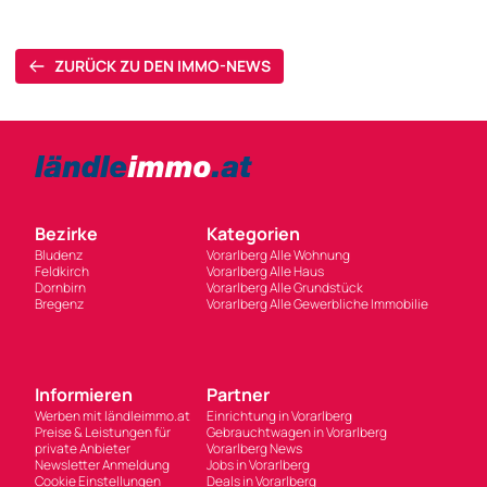
ZURÜCK ZU DEN IMMO-NEWS
Bezirke
Kategorien
Bludenz
Vorarlberg Alle Wohnung
Feldkirch
Vorarlberg Alle Haus
Dornbirn
Vorarlberg Alle Grundstück
Bregenz
Vorarlberg Alle Gewerbliche Immobilie
Informieren
Partner
Werben mit ländleimmo.at
Einrichtung in Vorarlberg
Preise & Leistungen für
Gebrauchtwagen in Vorarlberg
private Anbieter
Vorarlberg News
Newsletter Anmeldung
Jobs in Vorarlberg
Cookie Einstellungen
Deals in Vorarlberg