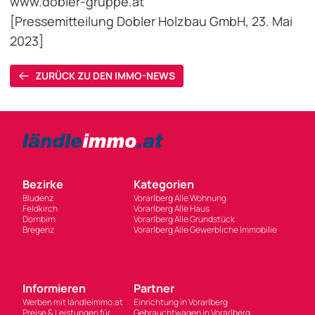
www.dobler-gruppe.at
[Pressemitteilung Dobler Holzbau GmbH, 23. Mai
2023]
ZURÜCK ZU DEN IMMO-NEWS
Bezirke
Kategorien
Bludenz
Vorarlberg Alle Wohnung
Feldkirch
Vorarlberg Alle Haus
Dornbirn
Vorarlberg Alle Grundstück
Bregenz
Vorarlberg Alle Gewerbliche Immobilie
Informieren
Partner
Werben mit ländleimmo.at
Einrichtung in Vorarlberg
Preise & Leistungen für
Gebrauchtwagen in Vorarlberg