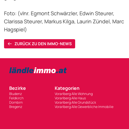
Foto: (vlnr. Egmont Schwärzler, Edwin Steurer,
Clarissa Steurer, Markus Kilga, Laurin Zündel, Marc
Hagspiel)
ZURÜCK ZU DEN IMMO-NEWS
Bezirke
Kategorien
Bludenz
Vorarlberg Alle Wohnung
Feldkirch
Vorarlberg Alle Haus
Dornbirn
Vorarlberg Alle Grundstück
Bregenz
Vorarlberg Alle Gewerbliche Immobilie