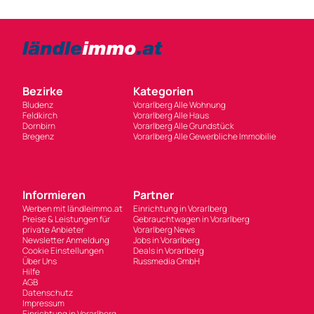
Bezirke
Kategorien
Bludenz
Vorarlberg Alle Wohnung
Feldkirch
Vorarlberg Alle Haus
Dornbirn
Vorarlberg Alle Grundstück
Bregenz
Vorarlberg Alle Gewerbliche Immobilie
Informieren
Partner
Werben mit ländleimmo.at
Einrichtung in Vorarlberg
Preise & Leistungen für
Gebrauchtwagen in Vorarlberg
private Anbieter
Vorarlberg News
Newsletter Anmeldung
Jobs in Vorarlberg
Cookie Einstellungen
Deals in Vorarlberg
Über Uns
Russmedia GmbH
Hilfe
AGB
Datenschutz
Impressum
Einrichtung in Vorarlberg