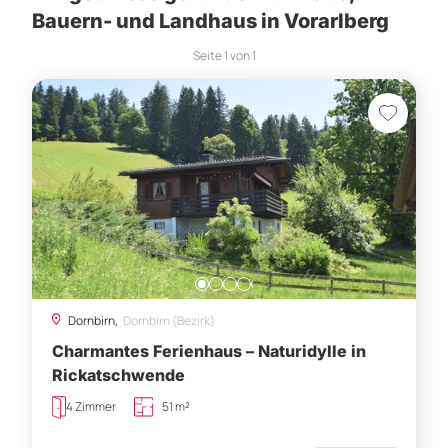
Bauern- und Landhaus in Vorarlberg
Seite
1
von
1
Dornbirn,
Dornbirn (Bezirk)
Charmantes Ferienhaus – Naturidylle in
Rickatschwende
4 Zimmer
51 m²