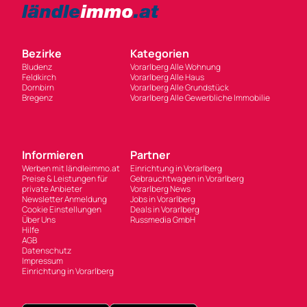
Bezirke
Kategorien
Bludenz
Vorarlberg Alle Wohnung
Feldkirch
Vorarlberg Alle Haus
Dornbirn
Vorarlberg Alle Grundstück
Bregenz
Vorarlberg Alle Gewerbliche Immobilie
Informieren
Partner
Werben mit ländleimmo.at
Einrichtung in Vorarlberg
Preise & Leistungen für
Gebrauchtwagen in Vorarlberg
private Anbieter
Vorarlberg News
Newsletter Anmeldung
Jobs in Vorarlberg
Cookie Einstellungen
Deals in Vorarlberg
Über Uns
Russmedia GmbH
Hilfe
AGB
Datenschutz
Impressum
Einrichtung in Vorarlberg