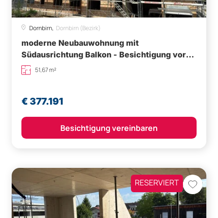
Dornbirn,
Dornbirn (Bezirk)
moderne Neubauwohnung mit
Südausrichtung Balkon - Besichtigung vor
Ort möglich
51,67 m²
€ 377.191
Besichtigung vereinbaren
RESERVIERT