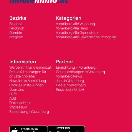
Bezirke
Kategorien
Bludenz
Vorarlberg Alle Wohnung
Feldkirch
Vorarlberg Alle Haus
Dornbirn
Vorarlberg Alle Grundstück
Bregenz
Vorarlberg Alle Gewerbliche Immobilie
Informieren
Partner
Werben mit ländleimmo.at
Einrichtung in Vorarlberg
Preise & Leistungen für
Gebrauchtwagen in Vorarlberg
private Anbieter
Vorarlberg News
Newsletter Anmeldung
Jobs in Vorarlberg
Cookie Einstellungen
Deals in Vorarlberg
Über Uns
Russmedia GmbH
Hilfe
AGB
Datenschutz
Impressum
Einrichtung in Vorarlberg