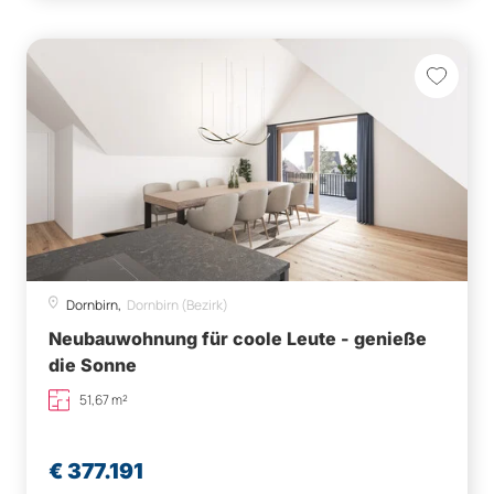
Dornbirn,
Dornbirn (Bezirk)
Neubauwohnung für coole Leute - genieße
die Sonne
51,67 m²
€ 377.191