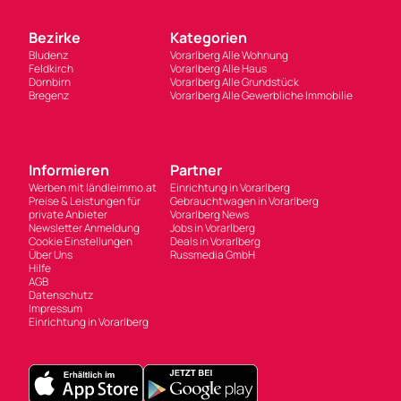
Bezirke
Kategorien
Bludenz
Vorarlberg Alle Wohnung
Feldkirch
Vorarlberg Alle Haus
Dornbirn
Vorarlberg Alle Grundstück
Bregenz
Vorarlberg Alle Gewerbliche Immobilie
Informieren
Partner
Werben mit ländleimmo.at
Einrichtung in Vorarlberg
Preise & Leistungen für
Gebrauchtwagen in Vorarlberg
private Anbieter
Vorarlberg News
Newsletter Anmeldung
Jobs in Vorarlberg
Cookie Einstellungen
Deals in Vorarlberg
Über Uns
Russmedia GmbH
Hilfe
AGB
Datenschutz
Impressum
Einrichtung in Vorarlberg