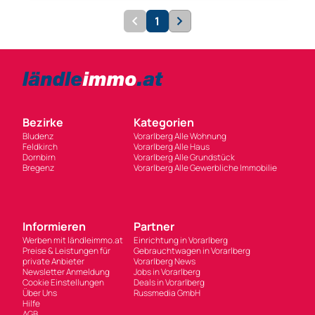
1
Bezirke
Kategorien
Bludenz
Vorarlberg Alle Wohnung
Feldkirch
Vorarlberg Alle Haus
Dornbirn
Vorarlberg Alle Grundstück
Bregenz
Vorarlberg Alle Gewerbliche Immobilie
Informieren
Partner
Werben mit ländleimmo.at
Einrichtung in Vorarlberg
Preise & Leistungen für
Gebrauchtwagen in Vorarlberg
private Anbieter
Vorarlberg News
Newsletter Anmeldung
Jobs in Vorarlberg
Cookie Einstellungen
Deals in Vorarlberg
Über Uns
Russmedia GmbH
Hilfe
AGB