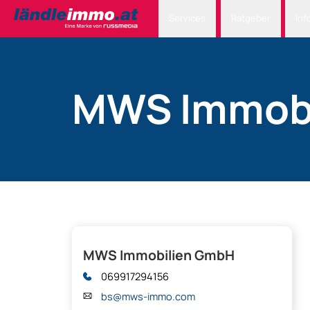
Services
Ratgeber
Inf
MWS Immob
MWS Immobilien GmbH
069917294156
bs@mws-immo.com