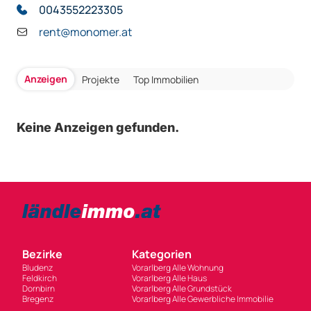
0043552223305
rent@monomer.at
Anzeigen
Projekte
Top Immobilien
Keine Anzeigen gefunden.
Bezirke
Kategorien
Bludenz
Vorarlberg Alle Wohnung
Feldkirch
Vorarlberg Alle Haus
Dornbirn
Vorarlberg Alle Grundstück
Bregenz
Vorarlberg Alle Gewerbliche Immobilie