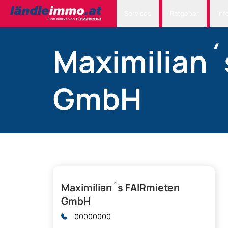
Services
Ratgeber
Inf
Maximilian´
GmbH
Maximilian´s FAIRmieten
GmbH
00000000