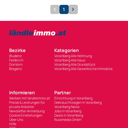
1
Bezirke
Kategorien
Bludenz
Vorarlberg Alle Wohnung
Feldkirch
Vorarlberg Alle Haus
Dornbirn
Vorarlberg Alle Grundstück
Bregenz
Vorarlberg Alle Gewerbliche Immobilie
Informieren
Partner
Werben mit ländleimmo.at
Einrichtung in Vorarlberg
Preise & Leistungen für
Gebrauchtwagen in Vorarlberg
private Anbieter
Vorarlberg News
Newsletter Anmeldung
Jobs in Vorarlberg
Cookie Einstellungen
Deals in Vorarlberg
Über Uns
Russmedia GmbH
Hilfe