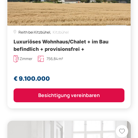
Reith bei Kitzbühel,
Kitzbühel
Luxuriöses Wohnhaus/Chalet + im Bau
befindlich + provisionsfrei +
1 Zimmer
756,84 m²
€ 9.100.000
Besichtigung vereinbaren