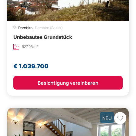
Dornbirn,
Dornbirn (Bezirk)
Unbebautes Grundstück
927,05 m²
€ 1.039.700
Besichtigung vereinbaren
NEU