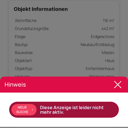
Objekt Informationen
Wohnfläche
116 m²
Grundstücksgröße
442 m²
Etage
Erdgeschoss
Bautyp
Neubau/Erstbezug
Bauweise
Massiv
Objektart
Haus
Objekttyp
Einfamilienhaus
Heizung
Wärmepumpe
Hinweis
Ausstattung:
Bad mit: Badewanne, Dusche
Diese Anzeige ist leider nicht
NEUE
mehr aktiv.
SUCHE
Ausrichtung Balkon: Süden, Westen