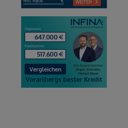
mtl. Rate
€
WEITER