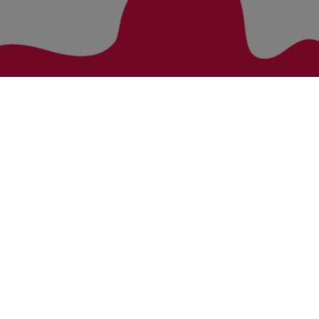
Zurück zur Übersicht
Bezirke
Kategorien
Bludenz
Vorarlberg Alle Wohnung
Feldkirch
Vorarlberg Alle Haus
Dornbirn
Vorarlberg Alle Grundstück