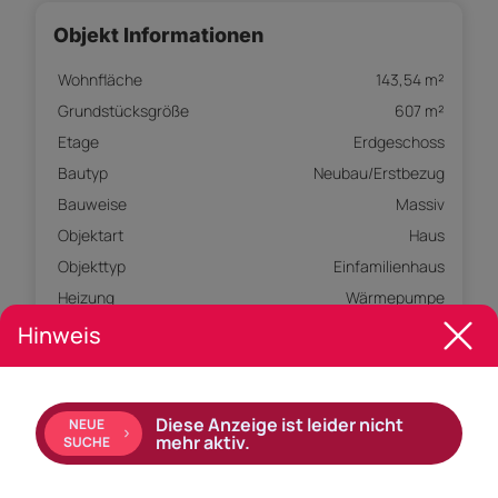
Objekt Informationen
Wohnfläche
143,54 m²
Grundstücksgröße
607 m²
Etage
Erdgeschoss
Bautyp
Neubau/Erstbezug
Bauweise
Massiv
Objektart
Haus
Objekttyp
Einfamilienhaus
Heizung
Wärmepumpe
Hinweis
Ausstattung:
Bad mit: Badewanne, Dusche
Diese Anzeige ist leider nicht
NEUE
Ausrichtung Balkon: Süden, Westen
mehr aktiv.
SUCHE