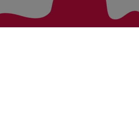
Zurück zur Übersicht
Bezirke
Kategorien
Bludenz
Vorarlberg Alle Wohnung
Feldkirch
Vorarlberg Alle Haus
Dornbirn
Vorarlberg Alle Grundstück
Bregenz
Vorarlberg Alle Gewerbliche Immobilie