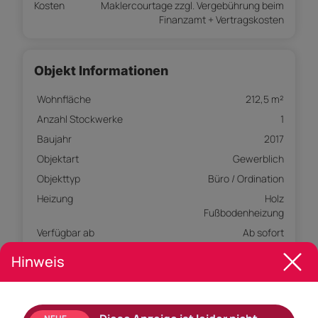
Kosten
Maklercourtage zzgl. Vergebührung beim
Finanzamt + Vertragskosten
Objekt Informationen
Wohnfläche
212,5 m²
Anzahl Stockwerke
1
Baujahr
2017
Objektart
Gewerblich
Objekttyp
Büro / Ordination
Heizung
Holz
Fußbodenheizung
Verfügbar ab
Ab sofort
Heizwärmebedarf (HWB)
24,00 kwh/m²a
Hinweis
Klasse Heizwärmebedarf
A
(Klasse HWB)
Gesamtenergieeffizienz
0,81 kwh/m²a