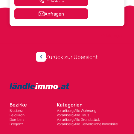
+436. ....
Anfragen
Anzeigen-ID 302871
Melden
Zurück zur Übersicht
Bezirke
Kategorien
Bludenz
Vorarlberg Alle Wohnung
Feldkirch
Vorarlberg Alle Haus
Dornbirn
Vorarlberg Alle Grundstück
Bregenz
Vorarlberg Alle Gewerbliche Immobilie