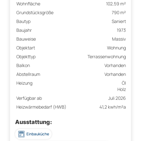
Wohnfläche
102,59 m²
Grundstücksgröße
790 m²
Bautyp
Saniert
Baujahr
1973
Bauweise
Massiv
Objektart
Wohnung
Objekttyp
Terrassenwohnung
Balkon
Vorhanden
Abstellraum
Vorhanden
Heizung
Öl
Holz
Verfügbar ab
Juli 2026
Heizwärmebedarf (HWB)
41,2 kwh/m²a
Ausstattung:
Einbauküche