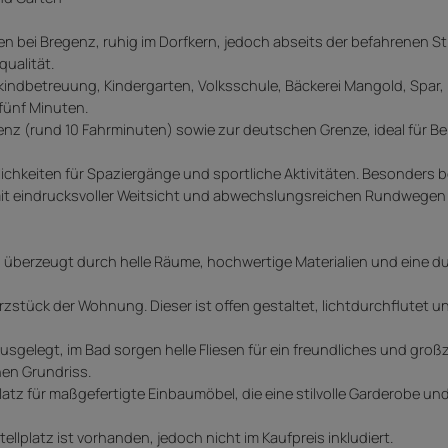
bei Bregenz, ruhig im Dorfkern, jedoch abseits der befahrenen St
qualität.
inkindbetreuung, Kindergarten, Volksschule, Bäckerei Mangold, Spar,
fünf Minuten.
z (rund 10 Fahrminuten) sowie zur deutschen Grenze, ideal für Be
hkeiten für Spaziergänge und sportliche Aktivitäten. Besonders bel
 mit eindrucksvoller Weitsicht und abwechslungsreichen Rundwegen 
überzeugt durch helle Räume, hochwertige Materialien und eine 
stück der Wohnung. Dieser ist offen gestaltet, lichtdurchflutet u
sgelegt, im Bad sorgen helle Fliesen für ein freundliches und gro
en Grundriss.
atz für maßgefertigte Einbaumöbel, die eine stilvolle Garderobe un
ellplatz ist vorhanden, jedoch nicht im Kaufpreis inkludiert.