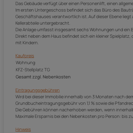
Das Gebäude verfügt über einen Personenlift, einen allge
Im ersten Untergeschoss befindet sich das Büro des Bautr
Geschäftshauses verantwortlich ist. Auf dieser Ebene liegt
Kellerabteile untergebracht.
Die Anlage umfasst insgesamt sechs Wohnungen und ein B
Direkt neben dem Haus befindet sich ein kleiner Spielplatz,
mit Kindern.
Kaufpreis
Wohnung
KFZ-Stellplatz TG
Gesamt zzgl. Nebenkosten
Eintragungsgebühren
Wird bei dieser Immobilie innerhalb von 3 Monaten nach dem
Grundbucheintragungsgebühr von 1,1 % sowie die Pfandrec
Die Gebühren können nacherhoben werden, wenn innerhalb 
Maximale Ersparnis bei den Nebenkosten pro Person: bis zu 
Hinweis