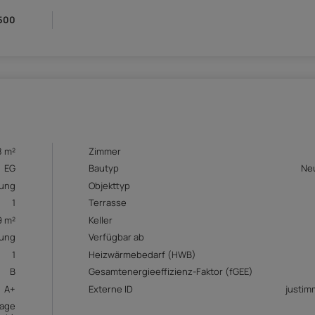
500
8 m²
Zimmer
EG
Bautyp
Ne
ung
Objekttyp
1
Terrasse
9 m²
Keller
ung
Verfügbar ab
1
Heizwärmebedarf (HWB)
B
Gesamtenergieeffizienz-Faktor (fGEE)
A+
Externe ID
justi
rage