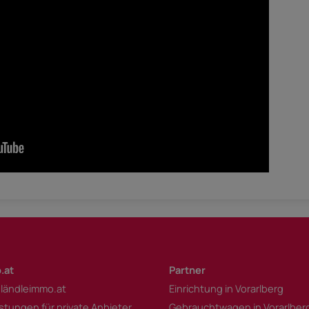
.at
Partner
 ländleimmo.at
Einrichtung in Vorarlberg
istungen für private Anbieter
Gebrauchtwagen in Vorarlber