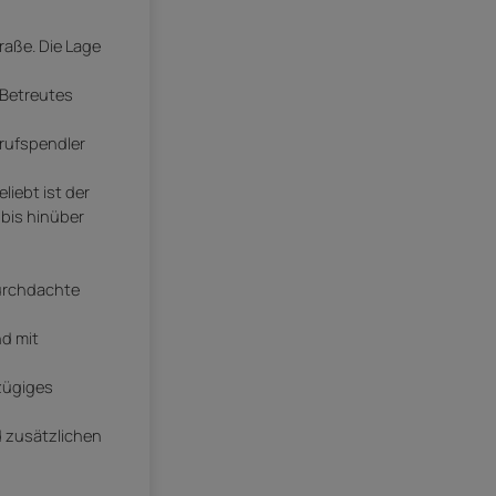
raße. Die Lage
 Betreutes
rufspendler
iebt ist der
bis hinüber
durchdachte
nd mit
ßzügiges
d zusätzlichen