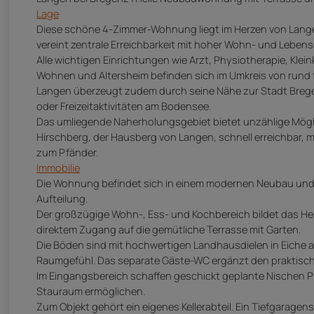
Lage
Diese schöne 4-Zimmer-Wohnung liegt im Herzen von Langen 
vereint zentrale Erreichbarkeit mit hoher Wohn- und Lebens
Alle wichtigen Einrichtungen wie Arzt, Physiotherapie, Kle
Wohnen und Altersheim befinden sich im Umkreis von rund 
Langen überzeugt zudem durch seine Nähe zur Stadt Bregen
oder Freizeitaktivitäten am Bodensee.
Das umliegende Naherholungsgebiet bietet unzählige Möglic
Hirschberg, der Hausberg von Langen, schnell erreichbar,
zum Pfänder.
Immobilie
Die Wohnung befindet sich in einem modernen Neubau und 
Aufteilung.
Der großzügige Wohn-, Ess- und Kochbereich bildet das Herz
direktem Zugang auf die gemütliche Terrasse mit Garten.
Die Böden sind mit hochwertigen Landhausdielen in Eiche au
Raumgefühl. Das separate Gäste-WC ergänzt den praktisch
Im Eingangsbereich schaffen geschickt geplante Nischen Pl
Stauraum ermöglichen.
Zum Objekt gehört ein eigenes Kellerabteil. Ein Tiefgaragenst