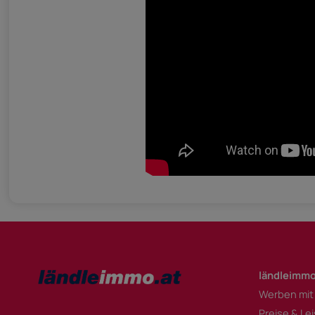
ländleimmo
Werben mit
Preise & Le