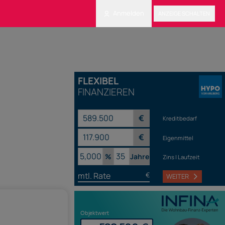
Anmelden
ANZEIGE SCHALTEN
FLEXIBEL
FINANZIEREN
€
Kreditbedarf
€
Eigenmittel
%
Jahre
Zins | Laufzeit
mtl. Rate
€
WEITER