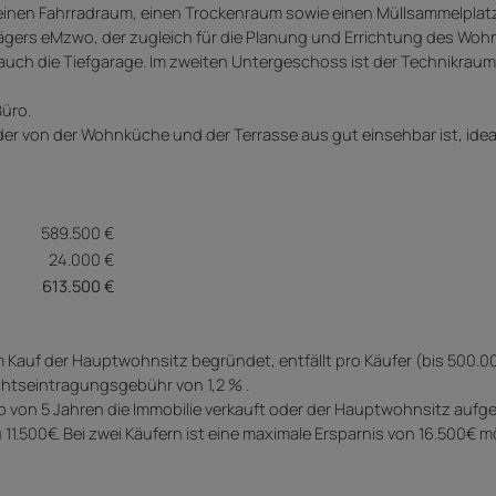
meinen Fahrradraum, einen Trockenraum sowie einen Müllsammelplat
ägers eMzwo, der zugleich für die Planung und Errichtung des Woh
 auch die Tiefgarage. Im zweiten Untergeschoss ist der Technikraum
üro.
 der von der Wohnküche und der Terrasse aus gut einsehbar ist, ideal
589.500 €
24.000 €
613.500 €
 Kauf der Hauptwohnsitz begründet, entfällt pro Käufer (bis 500.00
htseintragungsgebühr von 1,2 % .
von 5 Jahren die Immobilie verkauft oder der Hauptwohnsitz aufge
11.500€. Bei zwei Käufern ist eine maximale Ersparnis von 16.500€ m