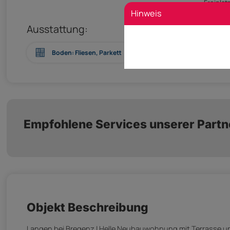
Freiplatz
Hinweis
Ausstattung:
Boden: Fliesen, Parkett
Bad mit: Dusche
Empfohlene Services unserer Partn
Objekt Beschreibung
Langen bei Bregenz | Helle Neubauwohnung mit Terrasse u