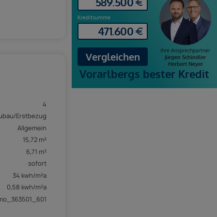
4
ubau/Erstbezug
Allgemein
15,72 m²
6,71 m²
sofort
34 kwh/m²a
0,58 kwh/m²a
mmo_363501_601