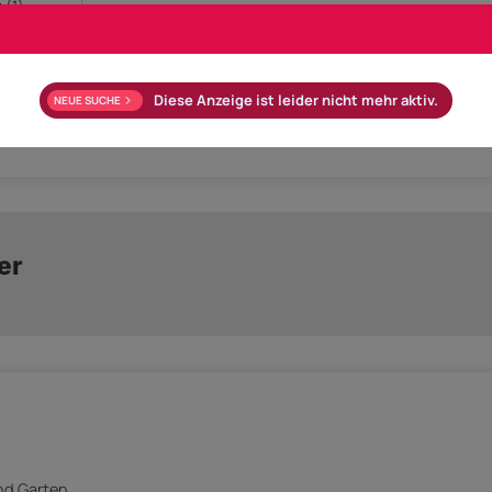
 (1)
Diese Anzeige ist leider nicht mehr aktiv.
NEUE SUCHE
Lift
Barrierefrei
er
nd Garten