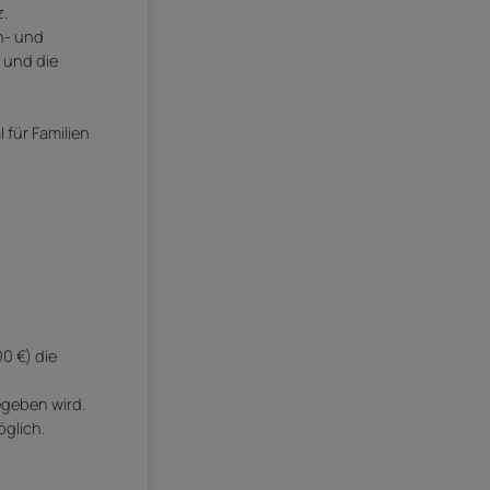
z.
n- und
 und die
 für Familien
0 €) die
geben wird.
öglich.