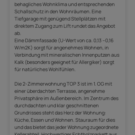
behagliches Wohnklima und entsprechenden
Schallschutz in den Wohnräumen. Eine
Tiefgarage mit genügend Stellplätzen mit
direktem Zugang zum Lift rundet das Angebot
ab.
Eine Dämmfassade (U-Wert von ca. 0,13 –0,16
W/m2K) sorgt für angenehmes Wohnen, in
Verbindung mit mineralischen Innenputzen aus
Kalk (besonders geeignet für Allergiker) sorgt
für natürliches Wohlfühlen.
Die 2-Zimmerwohnung TOP 3 ist im 1. OG mit
einer überdachten Terrasse, angenehme
Privatsphäre im Außenbereich. Im Zentrum des
durchdachten und klar geschnittenen
Grundrisses steht das Herz der Wohnung:
Küche, Essen und Wohnen. Stauraum für dies
und das bietet das jeder Wohnung zugeordnete
Kellerabteil. Hochwertiger Echtholzparkett aus