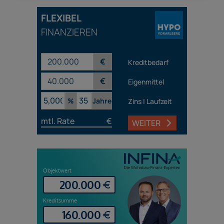
FLEXIBEL
FINANZIEREN
€
Kreditbedarf
€
Eigenmittel
%
Jahre
Zins | Laufzeit
mtl. Rate
€
WEITER