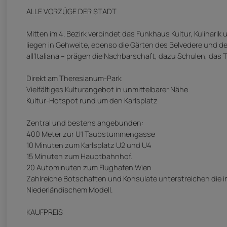
ALLE VORZÜGE DER STADT
Mitten im 4. Bezirk verbindet das Funkhaus Kultur, Kulinari
liegen in Gehweite, ebenso die Gärten des Belvedere und d
all’Italiana – prägen die Nachbarschaft, dazu Schulen, das
Direkt am Theresianum-Park
Vielfältiges Kulturangebot in unmittelbarer Nähe
Kultur-Hotspot rund um den Karlsplatz
Zentral und bestens angebunden:
400 Meter zur U1 Taubstummengasse
10 Minuten zum Karlsplatz U2 und U4
15 Minuten zum Hauptbahnhof.
20 Autominuten zum Flughafen Wien
Zahlreiche Botschaften und Konsulate unterstreichen die i
Niederländischem Modell.
KAUFPREIS