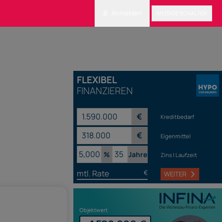
Anmelden
ANZEIGE SCHALTEN
FLEXIBEL
FINANZIEREN
€
Kreditbedarf
€
Eigenmittel
%
Jahre
Zins | Laufzeit
mtl. Rate
€
WEITER