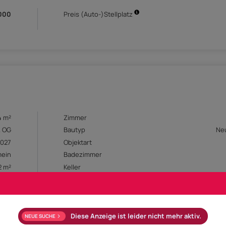
.000
Preis (Auto-)Stellplatz
4 m²
Zimmer
. OG
Bautyp
Ne
2027
Objektart
mein
Badezimmer
2 m²
Keller
rme
Verfügbar ab
ung
BABB
Parkplatz
Diese Anzeige ist leider nicht mehr aktiv.
NEUE SUCHE