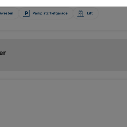
üdwesten
Parkplatz Tiefgarage
Lift
er