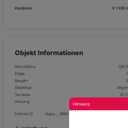
Kaufpreis
€ 1.590
Objekt Informationen
Wohnfläche
128,7
Etage
1
Baujahr
Objekttyp
Allge
Terrasse
25,7
Heizung
Erdwä
Hinweis
Fußbodenheiz
Externe ID
rbgiw__BB6F24B2-1287-F011-B4CC-002248A2