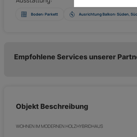
Ausstattung:
Boden: Parkett
Ausrichtung Balkon: Süden, S
Empfohlene Services unserer Partn
Objekt Beschreibung
WOHNEN IM MODERNEN HOLZHYBRIDHAUS