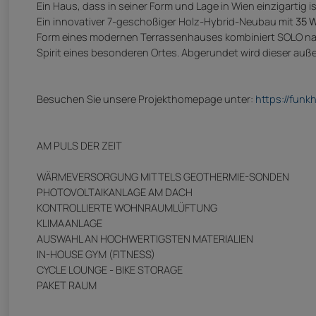
Ein Haus, dass in seiner Form und Lage in Wien einzigartig is
Ein innovativer 7-geschoßiger Holz-Hybrid-Neubau mit
35 
Form eines modernen Terrassenhauses kombiniert SOLO nach
Spirit eines besonderen Ortes. Abgerundet wird dieser au
Besuchen Sie unsere Projekthomepage unter:
https://funkh
AM PULS DER ZEIT
WÄRMEVERSORGUNG MITTELS GEOTHERMIE-SONDEN
PHOTOVOLTAIKANLAGE AM DACH
KONTROLLIERTE WOHNRAUMLÜFTUNG
KLIMAANLAGE
AUSWAHL AN HOCHWERTIGSTEN MATERIALIEN
IN-HOUSE GYM (FITNESS)
CYCLE LOUNGE - BIKE STORAGE
PAKET RAUM