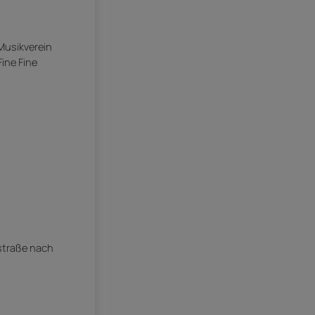
 Musikverein
ine Fine
straße nach