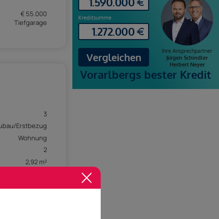
€ 55.000
Tiefgarage
3
ubau/Erstbezug
Wohnung
2
2,92 m²
Dezember 2027
(Tief-)Garage