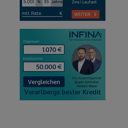
%
Jahre
Zins | Laufzeit
mtl. Rate
€
WEITER