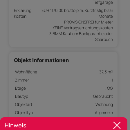
Tiefgarage
Erklärung
EUR 1.170,00 brutto p.m. Kurzfristig bis 6
Kosten
Monate
PROVISIONSFREI für Mieter
KEINE Vertragserrichtungskosten
3 BMM Kaution: Bankgarantie oder
Sparbuch
Objekt Informationen
Wohnfläche
37,3 m²
Zimmer
1
Etage
1. OG
Bautyp
Gebraucht
Objektart
Wohnung
Objekttyp
Allgemein
Verfügbar ab
01.06.2026
Hinweis
Heizwärmebedarf (HWB)
24,1 kwh/m²a