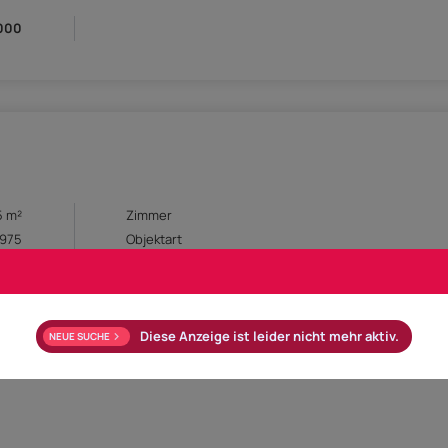
.000
5 m²
Zimmer
1975
Objektart
mein
Badezimmer
7 m²
Dachboden
ktro
Verfügbar ab
na
Diese Anzeige ist leider nicht mehr aktiv.
-947
NEUE SUCHE