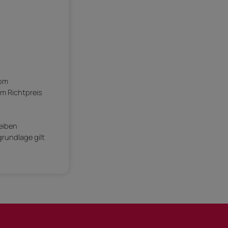
vom
em Richtpreis
eiben
rundlage gilt