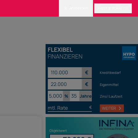
Anmelden
ANZEIGE SCHALTEN
FLEXIBEL
FINANZIEREN
€
Kreditbedarf
€
Eigenmittel
%
Jahre
Zins | Laufzeit
mtl. Rate
€
WEITER