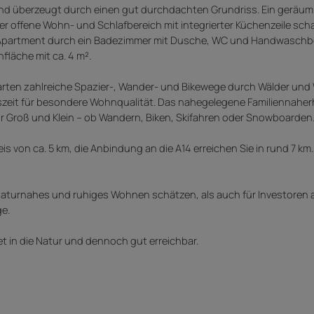
nd überzeugt durch einen gut durchdachten Grundriss. Ein geräum
 offene Wohn- und Schlafbereich mit integrierter Küchenzeile scha
Apartment durch ein Badezimmer mit Dusche, WC und Handwaschb
läche mit ca. 4 m².
 starten zahlreiche Spazier-, Wander- und Bikewege durch Wälder und
reszeit für besondere Wohnqualität. Das nahegelegene Familiennahe
für Groß und Klein – ob Wandern, Biken, Skifahren oder Snowboarden
s von ca. 5 km, die Anbindung an die A14 erreichen Sie in rund 7 km
 naturnahes und ruhiges Wohnen schätzen, als auch für Investoren 
ge.
t in die Natur und dennoch gut erreichbar.