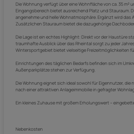
Die Wohnung verfügt über eine Wohnfläche von ca. 35 m² u
Eingangsbereich bietet ausreichend Platz und Stauraum. Der
angenehme und helle Wohnatmosphäre. Ergänzt wird das 
Zusätzlichen Stauraum bietet die dazugehörige Dachbodenf
Die Lage ist ein echtes Highlight: Direkt vor der Haustüre
traumhafte Ausblick über das Rheintal sorgt zu jeder Jah
Wintersportgebiet bietet vielseitige Freizeitmöglichkeiten 
Einrichtungen des täglichen Bedarfs befinden sich im Umkrei
Außenparkplätze stehen zur Verfügung.
Die Wohnung eignet sich ideal sowohl für Eigennutzer, die
nach einer attraktiven Anlageimmobilie in gefragter Wohnla
Ein kleines Zuhause mit großem Erholungswert – eingebette
Nebenkosten