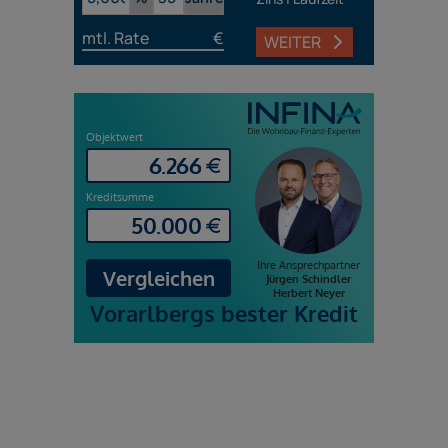
mtl. Rate
€
WEITER