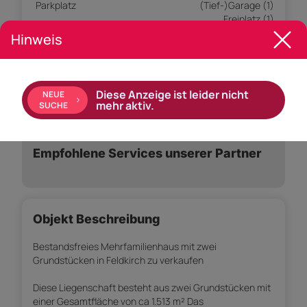
Parkplatz
(Tief-)Garage (1)
Freiplatz (1)
Hinweis
Ausstattung:
Einbauküche
Bad mit: Badewanne, Dusche
Diese Anzeige ist leider nicht
NEUE
mehr aktiv.
SUCHE
Empfohlene Services unserer Partner
Objekt Beschreibung
Bestandsfreies Mehrfamilienhaus mit zwei
Grundstücken in Feldkirch zu verkaufen
Diese Liegenschaft besteht aus zwei Grundstücken mit
einer Gesamtfläche von ca 1.513 m² Das