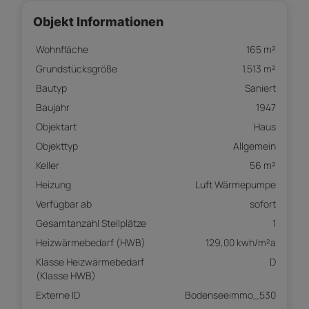
Objekt Informationen
Wohnfläche
165 m²
Grundstücksgröße
1.513 m²
Bautyp
Saniert
Baujahr
1947
Objektart
Haus
Objekttyp
Allgemein
Keller
56 m²
Heizung
Luft Wärmepumpe
Verfügbar ab
sofort
Gesamtanzahl Stellplätze
1
Heizwärmebedarf (HWB)
129,00 kwh/m²a
Klasse Heizwärmebedarf
D
(Klasse HWB)
Externe ID
Bodenseeimmo_530