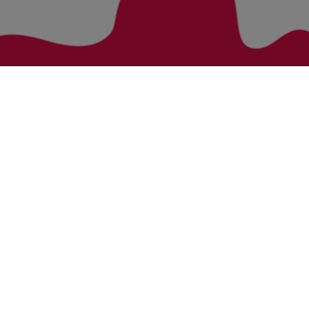
Zurück zur Übersicht
Bezirke
Kategorien
Bludenz
Vorarlberg Alle Wohnung
Feldkirch
Vorarlberg Alle Haus
Dornbirn
Vorarlberg Alle Grundstück
Bregenz
Vorarlberg Alle Gewerbliche Immobilie