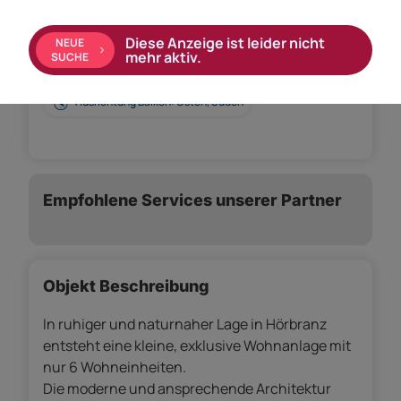
Ausstattung:
Diese Anzeige ist leider nicht
NEUE
mehr aktiv.
SUCHE
Bad mit: Dusche
Ausrichtung Balkon: Osten, Süden
Empfohlene Services unserer Partner
Objekt Beschreibung
In ruhiger und naturnaher Lage in Hörbranz
entsteht eine kleine, exklusive Wohnanlage mit
nur 6 Wohneinheiten.
Die moderne und ansprechende Architektur