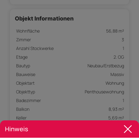
Objekt Informationen
Wohnfläche
56,88 m²
Zimmer
3
Anzahl Stockwerke
1
Etage
2. OG
Bautyp
Neubau/Erstbezug
Bauweise
Massiv
Objektart
Wohnung
Objekttyp
Penthousewohnung
Badezimmer
1
Balkon
8,93 m²
Keller
5,69 m²
Heizung
Wärmepumpe
Hinweis
Parkplatz
Carport